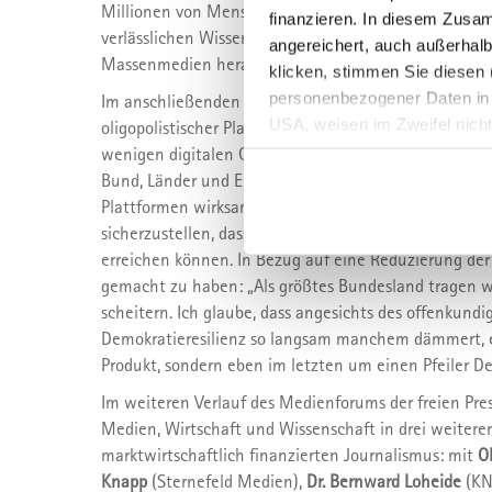
Millionen von Menschen in diesem Land, sich eine wir
finanzieren. In diesem Zusa
verlässlichen Wissens, nicht aus einem Sumpf von Ag
angereichert, auch außerhalb
Massenmedien heraus.“
klicken, stimmen Sie diesen (
personenbezogener Daten in Dr
Im anschließenden Gespräch zwischen Nathanael Limi
USA, weisen im Zweifel nich
oligopolistischer Plattformmacht, diskriminierende
eine erschwerte Durchsetzung
wenigen digitalen Gatekeepern durch konkrete Geset
der Daten oder Zugriffe auf d
Bund, Länder und Europa gemeinsam handeln müssten
Überwachungszwecken bedeut
Plattformen wirksam zu regulieren, journalistische 
Ihre Einstellungen ändern od
sicherzustellen, dass Nutzerinnen und Nutzer Presse
erreichen können. In Bezug auf eine Reduzierung de
Sie können Ihre Präferenzen 
gemacht zu haben: „Als größtes Bundesland tragen wi
info@mvfp.de
. Weitere Info
scheitern. Ich glaube, dass angesichts des offenku
Demokratieresilienz so langsam manchem dämmert, e
Produkt, sondern eben im letzten um einen Pfeiler De
Im weiteren Verlauf des Medienforums der freien Press
Medien, Wirtschaft und Wissenschaft in drei weitere
marktwirtschaftlich finanzierten Journalismus: mit
O
Knapp
(Sternefeld Medien),
Dr. Bernward Loheide
(KN