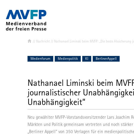
//
Nachricht
// Nathanael Liminski beim MVFP: „Die beste Absicherung jo
Verband & Ziel
Mitglied werd
Medienforum
Medienpolitik
KI
BerlinerAppell
MVFP-Mitglie
Struktur
Nathanael Liminski beim MVFP
journalistischer Unabhängigkeit
Vorstand
Landes- und
Unabhängigkeit“
Ihr Team de
MVFP Akadem
Neu gewählter MVFP-Vorstandsvorsitzender Lars Joachim Ro
Märkten und Politik gemeinsam vertreten und noch stärker 
„Berliner Appell“ von 350 Verlagen für ein medienpolitisc