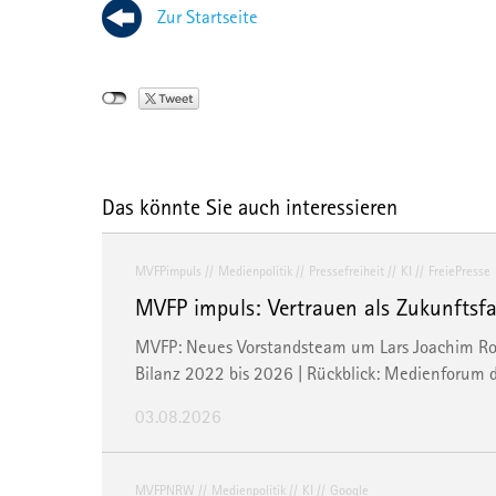
Zur Startseite
Das könnte Sie auch interessieren
MVFPimpuls
Medienpolitik
Pressefreiheit
KI
FreiePresse
MVFP impuls: Vertrauen als Zukunftsfak
MVFP: Neues Vorstandsteam um Lars Joachim Rose 
Bilanz 2022 bis 2026 | Rückblick: Medienforum 
03.08.2026
MVFPNRW
Medienpolitik
KI
Google