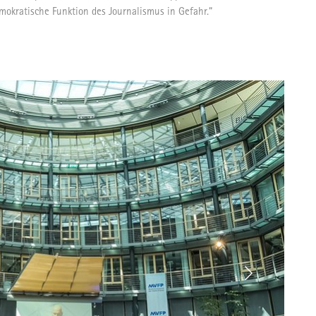
P
emokratische Funktion des Journalismus in Gefahr.“
Tarifpolitik
P
Ansprechpartner
V
S