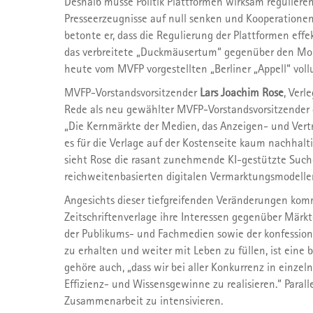
Deshalb müsse Politik Plattformen wirksam regulieren
Presseerzeugnisse auf null senken und Kooperatione
betonte er, dass die Regulierung der Plattformen eff
das verbreitete „Duckmäusertum“ gegenüber den Mon
heute vom MVFP vorgestellten „Berliner „Appell“ voll
MVFP-Vorstandsvorsitzender
Lars Joachim Rose
, Verl
Rede als neu gewählter MVFP-Vorstandsvorsitzender
„Die Kernmärkte der Medien, das Anzeigen- und Vertr
es für die Verlage auf der Kostenseite kaum nachhalt
sieht Rose die rasant zunehmende KI-gestützte Suche
reichweitenbasierten digitalen Vermarktungsmodelle
Angesichts dieser tiefgreifenden Veränderungen komm
Zeitschriftenverlage ihre Interessen gegenüber Märkt
der Publikums- und Fachmedien sowie der konfessionel
zu erhalten und weiter mit Leben zu füllen, ist eine
gehöre auch, „dass wir bei aller Konkurrenz in einze
Effizienz- und Wissensgewinne zu realisieren.“ Parall
Zusammenarbeit zu intensivieren.