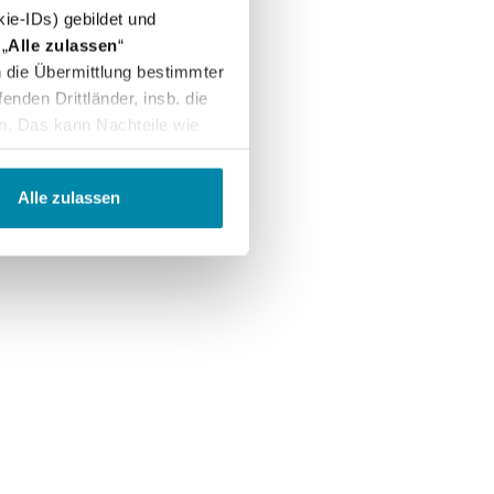
ie-IDs) gebildet und
„
Alle zulassen
“
in die Übermittlung bestimmter
nden Drittländer, insb. die
n. Das kann Nachteile wie
arbeitung und Übermittlung
ntroll- und
Alle zulassen
"
Einstellungen
" können Sie
 uns per E-Mail informieren:
erem
Impressum
.