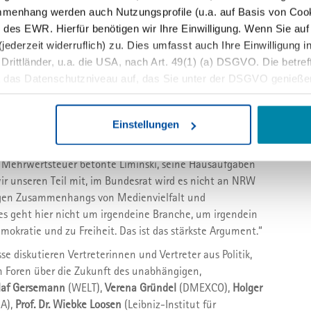
klich freie Meinung bilden zu können – auf der Basis
mmenhang werden auch Nutzungsprofile (u.a. auf Basis von Cook
itation, Desinformation und Manipulation in den sozialen
 des EWR. Hierfür benötigen wir Ihre Einwilligung. Wenn Sie auf 
jederzeit widerruflich) zu. Dies umfasst auch Ihre Einwilligung 
ittländer, u.a. die USA, nach Art. 49(1) (a) DSGVO. Die betreffe
nski und Philipp Welte stand im Mittelpunkt, wie
t das Datenschutzniveau auf, das Sie unter der DSGVO genieße
n Zugangsbedingungen und wachsender Abhängigkeit von
 von Betroffenenrechten, eine fehlende Kontrolle der Weiterver
zgebung zu begegnen ist. Liminski machte deutlich, dass
ie Daten durch staatliche Stellen, insb. Behörden der USA, zu Ko
, um die Mehrwertsteuer für Presseprodukte zu senken,
Einstellungen
en, ohne dass Ihnen Rechtsbehelfe dagegen zustehen. Unter 
Inhalte gegenüber KI-Systemen zu schützen und
er die Datenverarbeitung ablehnen.
angebote im digitalen Raum diskriminierungsfrei finden und
r Mehrwertsteuer betonte Liminski, seine Hausaufgaben
jederzeit anpassen sowie Ihre Einwilligung widerrufen, indem Sie
r unseren Teil mit, im Bundesrat wird es nicht an NRW
rmationen finden Sie in unserer
Datenschutzerklärung
und uns
ndigen Zusammenhangs von Medienvielfalt und
s geht hier nicht um irgendeine Branche, um irgendein
mokratie und zu Freiheit. Das ist das stärkste Argument.“
e diskutieren Vertreterinnen und Vertreter aus Politik,
n Foren über die Zukunft des unabhängigen,
laf Gersemann
(WELT),
Verena Gründel
(DMEXCO),
Holger
A),
Prof. Dr. Wiebke Loosen
(Leibniz-Institut für