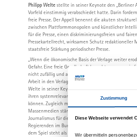
Philipp Welte
stellte in seiner Keynote den „Berline
Vorfeld einstimmig verabschiedet hatte. Darin forder
freie Presse. Der Appell benennt die akuten struktu
zwischen Plattformmonopolen und künstlicher Intelli
für die Presse, einen diskriminierungsfreien und faire
Pressekartellrecht, wirksamen Schutz redaktioneller
staatsfreie Stärkung periodischer Presse.
„Wenn die ökonomische Basis der Verlage weiter erodi
Gefahr. Eine freie Gesellschaft braucht – genau wie f
nicht zufällig und auch nicht durch künstliche Intelli
Arbeit in den Verlagen: durch Recherche, Analyse, E
Welte in seiner Keynote betont. Die freie Presse b
ihren systemrelevanten Auftrag auch unter den Mach
Zustimmung
können. Zugleich müsse die Politik der Gefährdung d
Massenmedien stärker begegnen und die Bedeutung ei
Journalismus für die Stabilität der Demokratie verstehe
Diese Webseite verwendet 
Regierenden im Bund und in den Ländern erkennen, 
dem Spiel steht als die Zukunft einzelner Publikation
Wir übermitteln personenbez