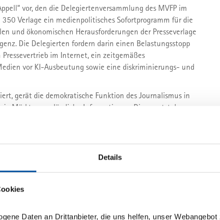
r Appell“ vor, den die Delegiertenversammlung des MVFP im
n 350 Verlage ein medienpolitisches Sofortprogramm für die
rellen und ökonomischen Herausforderungen der Presseverlage
genz. Die Delegierten fordern darin einen Belastungsstopp
n Pressevertrieb im Internet, ein zeitgemäßes
 Medien vor KI-Ausbeutung sowie eine diskriminierungs- und
ert, gerät die demokratische Funktion des Journalismus in
reie Märkte – verlässliche Informationen. Diese entstehen
genz. Sie entstehen durch professionelle journalistische
inordnung und verantwortungsbewusstes Publizieren“, hatte
rauche andere ordnungspolitische Rahmenbedingungen, um
tverhältnissen der digitalen Medienmärkte erfüllen zu
Details
es gesellschaftlichen Zusammenhalts durch die sozialen
nes verlässlichen, dem Presserecht verpflichteten
n. „Daher unser Appell: Es ist an der Zeit, dass die
Cookies
dass in der gegebenen ökonomischen Situation mehr auf
en“, unterstrich Welte. „Es geht es um die Freiheit von
ogene Daten an Drittanbieter, die uns helfen, unser Webangebot