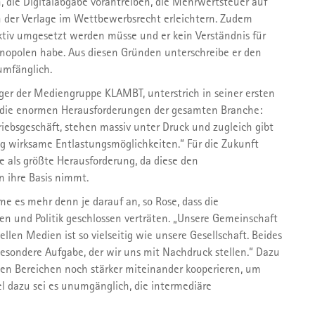
, die Digitalabgabe vorantreiben, die Mehrwertsteuer auf
n der Verlage im Wettbewerbsrecht erleichtern. Zudem
ektiv umgesetzt werden müsse und er kein Verständnis für
opolen habe. Aus diesen Gründen unterschreibe er den
umfänglich.
eger der Mediengruppe KLAMBT, unterstrich in seiner ersten
 die enormen Herausforderungen der gesamten Branche:
iebsgeschäft, stehen massiv unter Druck und zugleich gibt
ig wirksame Entlastungsmöglichkeiten.“ Für die Zukunft
 als größte Herausforderung, da diese den
n ihre Basis nimmt.
e es mehr denn je darauf an, so Rose, dass die
en und Politik geschlossen verträten. „Unsere Gemeinschaft
len Medien ist so vielseitig wie unsere Gesellschaft. Beides
 besondere Aufgabe, der wir uns mit Nachdruck stellen.“ Dazu
lnen Bereichen noch stärker miteinander kooperieren, um
el dazu sei es unumgänglich, die intermediäre