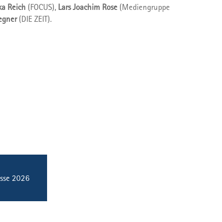
ka Reich
(FOCUS),
Lars Joachim Rose
(Mediengruppe
egner
(DIE ZEIT).
esse 2026