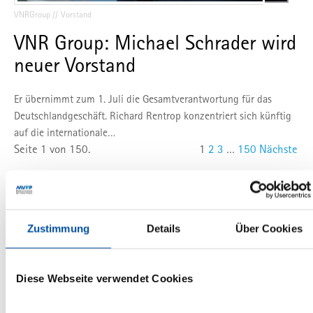
VNRGroup
Vorstand
VNR Group: Michael Schrader wird
neuer Vorstand
Er übernimmt zum 1. Juli die Gesamtverantwortung für das
Deutschlandgeschäft. Richard Rentrop konzentriert sich künftig
auf die internationale…
Seite 1 von 150.
1
2
3
…
150
Nächste
Branchenporträts
Zustimmung
Details
Über Cookies
Diese Webseite verwendet Cookies
Seite 1 von 2.
1
2
Nächste