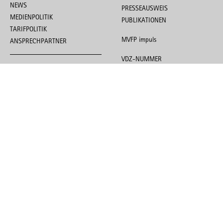
NEWS
PRESSEAUSWEIS
MEDIENPOLITIK
PUBLIKATIONEN
TARIFPOLITIK
MVFP impuls
ANSPRECHPARTNER
VDZ-NUMMER
BRANCHE
STRATEGISCHE PARTNER
BRANCHENDATEN
KÖPFE & PORTRÄTS
FACHMEDIEN
EVENTS
TERMINE
TAG DER PRESSEFREIHEIT
MEDIENFORUM DER FREIEN
PRESSE
MEDIENNACHT DER FREIEN
PRESSE