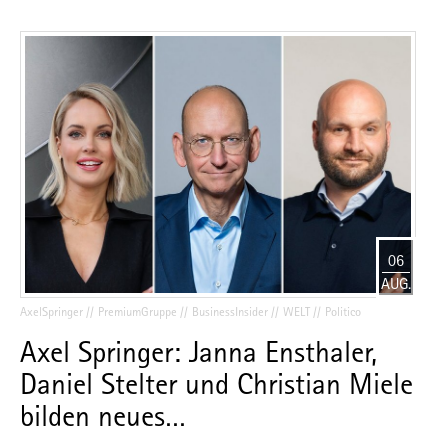
06
AUG.
AxelSpringer
PremiumGruppe
BusinessInsider
WELT
Politico
Axel Springer: Janna Ensthaler,
Daniel Stelter und Christian Miele
bilden neues…