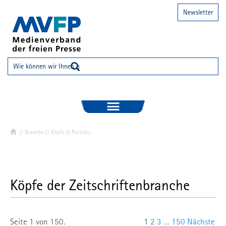
Newsletter
//
Branche
//
Köpfe & Porträts
Köpfe der Zeitschriftenbranche
Seite 1 von 150.
1
2
3
…
150
Nächste