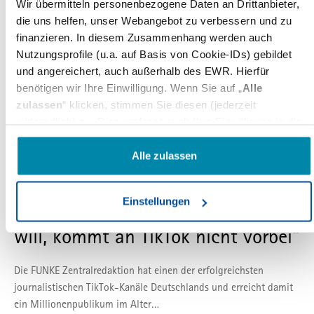
Wir übermitteln personenbezogene Daten an Drittanbieter,
die uns helfen, unser Webangebot zu verbessern und zu
finanzieren. In diesem Zusammenhang werden auch
Nutzungsprofile (u.a. auf Basis von Cookie-IDs) gebildet
und angereichert, auch außerhalb des EWR. Hierfür
benötigen wir Ihre Einwilligung. Wenn Sie auf „
Alle
zulassen
“ klicken, stimmen Sie diesen (jederzeit
widerruflich) zu. Dies umfasst auch Ihre Einwilligung in die
Übermittlung bestimmter personenbezogener Daten in
25
Drittländer, u.a. die USA, nach Art. 49(1) (a) DSGVO. Die
Alle zulassen
JAN.
betreffenden Drittländer, insb. die USA, weisen im Zweifel
TikTok
Journalismus
Amelie Marie Weber
Brand Awareness
PRINT&more
nicht das Datenschutzniveau auf, das Sie unter der DSGVO
Einstellungen
genießen. Das kann Nachteile wie eine erschwerte
„Wer der Generation Z begegnen
Durchsetzung von Betroffenenrechten, eine fehlende
will, kommt an TikTok nicht vorbei“
Kontrolle der Weiterverarbeitung und Übermittlung der Daten
oder Zugriffe auf die Daten durch staatliche Stellen, insb.
Die FUNKE Zentralredaktion hat einen der erfolgreichsten
Behörden der USA, zu Kontroll- und Überwachungszwecken
journalistischen TikTok-Kanäle Deutschlands und erreicht damit
bedeuten, ohne dass Ihnen Rechtsbehelfe dagegen
ein Millionenpublikum im Alter…
zustehen. Unter "
Einstellungen
" können Sie Ihre