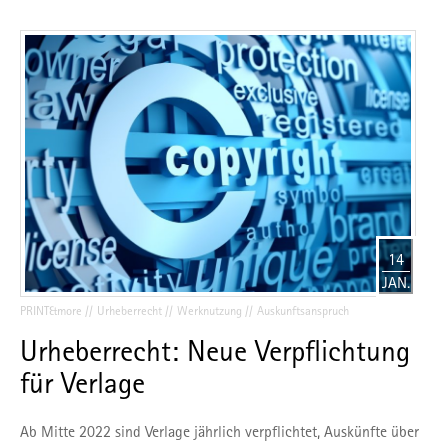
Einstellungen ändern oder die Datenverarbeitung ablehnen.
Sie können Ihre Präferenzen jederzeit anpassen sowie Ihre
Einwilligung widerrufen, indem Sie uns per E-Mail
informieren:
info@mvfp.de
. Weitere Informationen finden
Sie in unserer
Datenschutzerklärung
und unserem
Impressum
.
14
JAN.
PRINT&more
Urheberrecht
Werknutzung
Auskunftsanspruch
Urheberrecht: Neue Verpflichtung
für Verlage
Ab Mitte 2022 sind Verlage jährlich verpflichtet, Auskünfte über