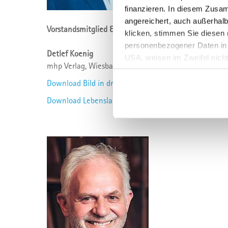
finanzieren. In diesem Zusa
angereichert, auch außerhalb
Vorstandsmitglied & geschäftsführender Vorstand
klicken, stimmen Sie diesen (
personenbezogener Daten in Dr
Detlef Koenig
USA, weisen im Zweifel nich
mhp Verlag, Wiesbaden
eine erschwerte Durchsetzung
der Daten oder Zugriffe auf d
Download Bild in druckfähiger Auflösung
Überwachungszwecken bedeut
Download Lebenslauf
Ihre Einstellungen ändern od
Sie können Ihre Präferenzen 
info@mvfp.de
. Weitere Info