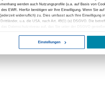
mmenhang werden auch Nutzungsprofile (u.a. auf Basis von Cook
 des EWR. Hierfür benötigen wir Ihre Einwilligung. Wenn Sie auf 
jederzeit widerruflich) zu. Dies umfasst auch Ihre Einwilligung 
ittländer, u.a. die USA, nach Art. 49(1) (a) DSGVO. Die betreffe
t das Datenschutzniveau auf, das Sie unter der DSGVO genieße
 von Betroffenenrechten, eine fehlende Kontrolle der Weiterver
ie Daten durch staatliche Stellen, insb. Behörden der USA, zu Ko
Einstellungen
en, ohne dass Ihnen Rechtsbehelfe dagegen zustehen. Unter 
er die Datenverarbeitung ablehnen.
jederzeit anpassen sowie Ihre Einwilligung widerrufen, indem Sie
rmationen finden Sie in unserer
Datenschutzerklärung
und uns