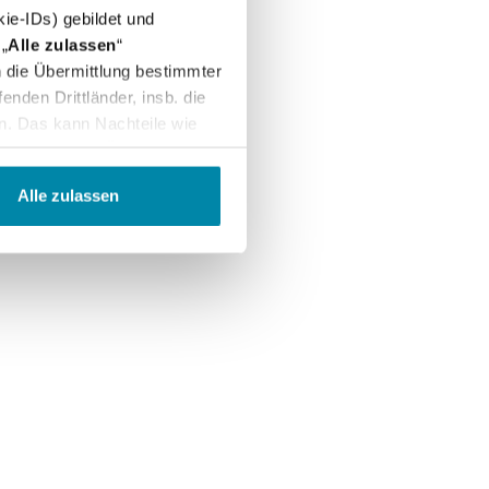
ie-IDs) gebildet und
„
Alle zulassen
“
in die Übermittlung bestimmter
nden Drittländer, insb. die
n. Das kann Nachteile wie
arbeitung und Übermittlung
ntroll- und
Alle zulassen
"
Einstellungen
" können Sie
 uns per E-Mail informieren:
erem
Impressum
.