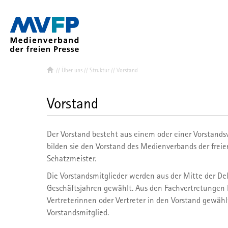
//
Über uns
//
Struktur
//
Vorstand
Verband & Ziel
Mitglied werd
Vorstand
MVFP-Mitglie
Struktur
Der Vorstand besteht aus einem oder einer Vorstand
bilden sie den Vorstand des Medienverbands der freien 
Vorstand
Schatzmeister.
Landes- und
Die Vorstandsmitglieder werden aus der Mitte der De
Ihr Team de
Geschäftsjahren gewählt. Aus den Fachvertretungen
MVFP Akadem
Vertreterinnen oder Vertreter in den Vorstand gewählt
Vorstandsmitglied.