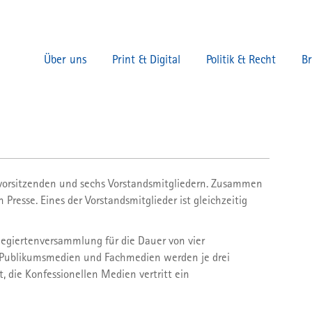
Über uns
Print & Digital
Politik & Recht
B
e
News
Pressefreiheit ist Deine Freiheit
Termine
Branchend
I
en
Gattungsmarketing
Tag der Pres
Köpfe & Po
N
Paul Ronzheimer
Susanne Koelbl
der
Medienforum
Fachmedi
P
Editorial Media
Tim Hendrik Walter aka Herr Anwalt
Presse verkauft
Düzen Tekkal
Mediennacht
svorsitzenden und sechs Vorstandsmitgliedern. Zusammen
Zeitschriften in die Schulen
Can Dündar
Presse. Eines der Vorstandsmitglieder ist gleichzeitig
Stiftung Lesen
P
Ján Kuciak
 Fachvertretungen
Daphne Caruana Galizia
Branchenplattformen
legiertenversammlung für die Dauer von vier
s MVFP
Tag der Pressefreiheit
 Publikumsmedien und Fachmedien werden je drei
Regelwerke Print & Digital
ie
, die Konfessionellen Medien vertritt ein
News
Ansprechpartner
Medienpolitik