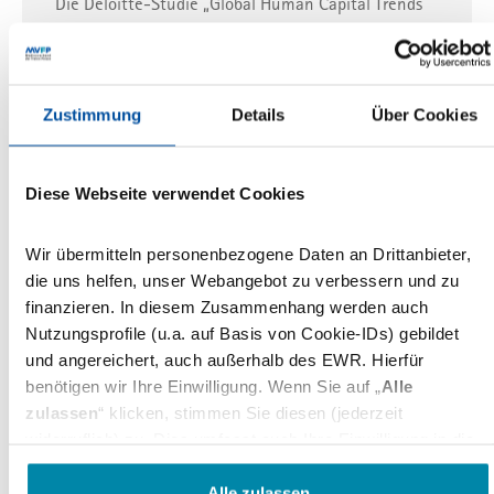
Die Deloitte-Studie „Global Human Capital Trends
2025“ zeigt: Unternehmen müssen technologische
Innovationen und menschliche Bedürfnisse in
Einklang…
Zustimmung
Details
Über Cookies
12.05.2025
Diese Webseite verwendet Cookies
Arbeitgeber
Wechselwilligkeit
Wechselbereitschaft
Babyboomer wollen auch im Rentenalter
Wir übermitteln personenbezogene Daten an Drittanbieter,
weiterarbeiten
die uns helfen, unser Webangebot zu verbessern und zu
Länger arbeiten, freiwillig oder aus Notwendigkeit?
finanzieren. In diesem Zusammenhang werden auch
Eine aktuelle forsa-Studie im Auftrag von XING
Nutzungsprofile (u.a. auf Basis von Cookie-IDs) gebildet
zeigt: Jeder vierte Beschäftigte über 61 Jahren…
und angereichert, auch außerhalb des EWR. Hierfür
benötigen wir Ihre Einwilligung. Wenn Sie auf „
Alle
05.05.2025
zulassen
“ klicken, stimmen Sie diesen (jederzeit
widerruflich) zu. Dies umfasst auch Ihre Einwilligung in die
Übermittlung bestimmter personenbezogener Daten in
Künstliche Intelligenz
Führungskräfte
Management
Drittländer, u.a. die USA, nach Art. 49(1) (a) DSGVO. Die
Alle zulassen