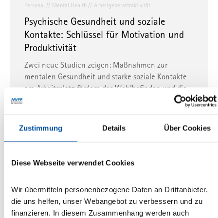
Personal
Mental Health
Arbeitgeberattraktivität
Psychische Gesundheit und soziale
Kontakte: Schlüssel für Motivation und
Produktivität
Zwei neue Studien zeigen: Maßnahmen zur
mentalen Gesundheit und starke soziale Kontakte
am Arbeitsplatz fördern das Wohlbefinden und die
Produktivität…
31.01.2025
Zustimmung
Details
Über Cookies
NewWork
RemoteWork
Arbeitswelt
Diese Webseite verwendet Cookies
Was moderne Arbeitskonzepte mit uns
machen
Wir übermitteln personenbezogene Daten an Drittanbieter,
Zwei neue Studien befassen sich mit den Folgen
die uns helfen, unser Webangebot zu verbessern und zu
von „fragmentierten“ Arbeitstagen und
finanzieren. In diesem Zusammenhang werden auch