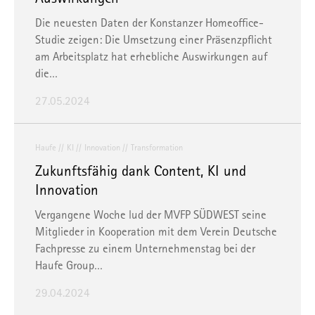
Einwilligung widerrufen, indem Sie uns per E-Mail
Die neuesten Daten der Konstanzer Homeoffice-
informieren:
info@mvfp.de
. Weitere Informationen finden
Studie zeigen: Die Umsetzung einer Präsenzpflicht
Sie in unserer
Datenschutzerklärung
und unserem
am Arbeitsplatz hat erhebliche Auswirkungen auf
Impressum
.
die…
27.05.2024
Haufe
KI
Innovation
Transformation
Zukunftsfähig dank Content, KI und
Innovation
Vergangene Woche lud der MVFP SÜDWEST seine
Mitglieder in Kooperation mit dem Verein Deutsche
Fachpresse zu einem Unternehmenstag bei der
Haufe Group…
29.04.2024