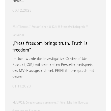
Neue…
06.12.2023
PRINT&more
Pressefreiheit
ICJK
Pressefreiheitspreis
JánKuciak
„Press freedom brings truth. Truth is
freedom“
Im Juni wurde das Investigative Center of Ján
Kuciak (ICJK) mit dem ersten Pressefreiheitspreis
des MVFP ausgezeichnet. PRINT&more sprach mit
dessen…
01.11.2023
#MVFP23; Delegiertenversammlung
Künstliche Intelligenz
Gemeinsame Erklärung