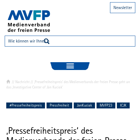
Newsletter
//
Nachricht
// ‚Pressefreiheitspreis‘ des Medienverbands der freien Presse geht an
das ‚Investigative Center of Ján Kuciak‘
#Pressefreiheitspreis
Pressfreiheit
JanKuciak
MVFP23
ICJK
‚Pressefreiheitspreis‘ des