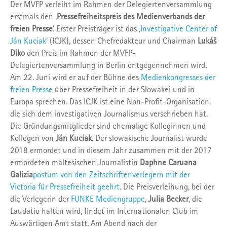
Der MVFP verleiht im Rahmen der Delegiertenversammlung
erstmals den ‚
Pressefreiheitspreis des Medienverbands der
freien Presse
‘. Erster Preisträger ist das ‚
Investigative Center of
Ján Kuciak
‘ (ICJK), dessen Chefredakteur und Chairman
Lukáš
Diko
den Preis im Rahmen der MVFP-
Delegiertenversammlung in Berlin entgegennehmen wird.
Am 22. Juni wird er auf der Bühne des
Medienkongresses der
freien Presse
über Pressefreiheit in der Slowakei und in
Europa sprechen. Das ICJK ist eine Non-Profit-Organisation,
die sich dem investigativen Journalismus verschrieben hat.
Die Gründungsmitglieder sind ehemalige Kolleginnen und
Kollegen von
Ján Kuciak
. Der slowakische Journalist wurde
2018 ermordet und in diesem Jahr zusammen mit der 2017
ermordeten maltesischen Journalistin
Daphne Caruana
Galizia
postum von den Zeitschriftenverlegern mit der
Victoria für Pressefreiheit geehrt
. Die Preisverleihung, bei der
die Verlegerin der
FUNKE Mediengruppe
,
Julia Becker
, die
Laudatio halten wird, findet im Internationalen Club im
Auswärtigen Amt statt. Am Abend nach der