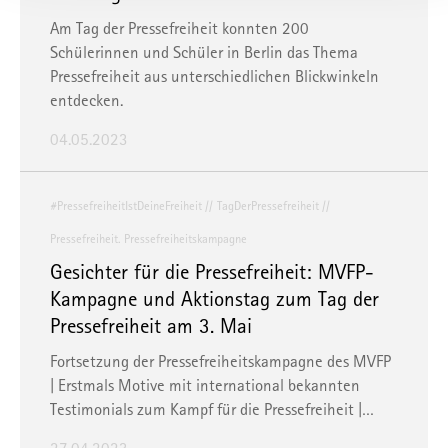
zustehen. Unter "
Einstellungen
" können Sie Ihre
Am Tag der Pressefreiheit konnten 200
Einstellungen ändern oder die Datenverarbeitung ablehnen.
Schülerinnen und Schüler in Berlin das Thema
Pressefreiheit aus unterschiedlichen Blickwinkeln
Sie können Ihre Präferenzen jederzeit anpassen sowie Ihre
entdecken.
Einwilligung widerrufen, indem Sie uns per E-Mail
04.05.2023
informieren:
info@mvfp.de
. Weitere Informationen finden
Sie in unserer
Datenschutzerklärung
und unserem
Impressum
.
#PressefreiheitIstDeineFreiheit
TagDerPressefreiheit
Pressefreiheit. Pressefreiheitskampagne
Gesichter für die Pressefreiheit: MVFP-
Kampagne und Aktionstag zum Tag der
Pressefreiheit am 3. Mai
Fortsetzung der Pressefreiheitskampagne des MVFP
| Erstmals Motive mit international bekannten
Testimonials zum Kampf für die Pressefreiheit |…