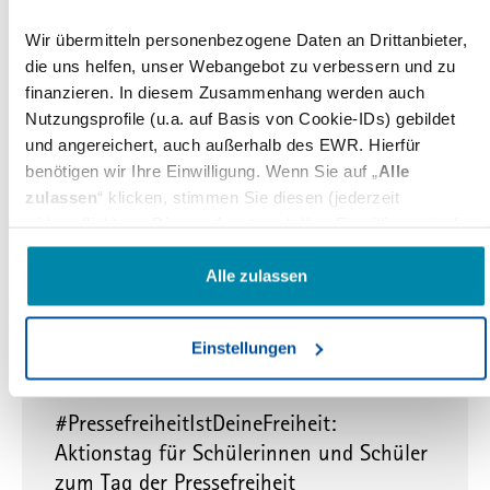
Medienkongress der freien Presse:
Wir übermitteln personenbezogene Daten an Drittanbieter,
Zeitschriftenpresse, Politik und
die uns helfen, unser Webangebot zu verbessern und zu
Wissenschaft diskutieren KI, Paid
finanzieren. In diesem Zusammenhang werden auch
Content, Transformation in Berlin
Nutzungsprofile (u.a. auf Basis von Cookie-IDs) gebildet
und angereichert, auch außerhalb des EWR. Hierfür
Zukunftsgestaltung der Presse mit Relevanz,
benötigen wir Ihre Einwilligung. Wenn Sie auf „
Alle
Meinungsvielfalt und digitaler Transformation |
zulassen
“ klicken, stimmen Sie diesen (jederzeit
Mediennacht und Medienkongress der freien Presse
widerruflich) zu. Dies umfasst auch Ihre Einwilligung in die
am…
Übermittlung bestimmter personenbezogener Daten in
Drittländer, u.a. die USA, nach Art. 49(1) (a) DSGVO. Die
Alle zulassen
07.06.2023
betreffenden Drittländer, insb. die USA, weisen im Zweifel
nicht das Datenschutzniveau auf, das Sie unter der DSGVO
Einstellungen
#PressefreiheitIstDeineFreiheit
TagDerPressefreiheit
genießen. Das kann Nachteile wie eine erschwerte
Durchsetzung von Betroffenenrechten, eine fehlende
WPFD2023
WPFD23
Kontrolle der Weiterverarbeitung und Übermittlung der Daten
#PressefreiheitIstDeineFreiheit:
oder Zugriffe auf die Daten durch staatliche Stellen, insb.
Aktionstag für Schülerinnen und Schüler
Behörden der USA, zu Kontroll- und Überwachungszwecken
zum Tag der Pressefreiheit
bedeuten, ohne dass Ihnen Rechtsbehelfe dagegen