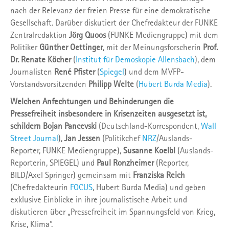
nach der Relevanz der freien Presse für eine demokratische
Gesellschaft. Darüber diskutiert der Chefredakteur der FUNKE
Zentralredaktion
Jörg Quoos
(FUNKE Mediengruppe) mit dem
Politiker
Günther Oettinger
, mit der Meinungsforscherin
Prof.
Dr. Renate Köcher
(
Institut für Demoskopie Allensbach
), dem
Journalisten
René Pfister
(
Spiegel
) und dem MVFP-
Vorstandsvorsitzenden
Philipp Welte
(
Hubert Burda Media
).
Welchen Anfechtungen und Behinderungen die
Pressefreiheit insbesondere in Krisenzeiten ausgesetzt ist,
schildern Bojan Pancevski
(Deutschland-Korrespondent,
Wall
Street Journal
),
Jan Jessen
(Politikchef
NRZ
/Auslands-
Reporter, FUNKE Mediengruppe),
Susanne Koelbl
(Auslands-
Reporterin, SPIEGEL) und
Paul Ronzheimer
(Reporter,
BILD/Axel Springer) gemeinsam mit
Franziska Reich
(Chefredakteurin
FOCUS
, Hubert Burda Media) und geben
exklusive Einblicke in ihre journalistische Arbeit und
diskutieren über „Pressefreiheit im Spannungsfeld von Krieg,
Krise, Klima“.