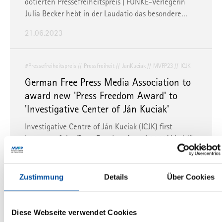
dotierten Pressefreiheitspreis | FUNKE-Verlegerin
Julia Becker hebt in der Laudatio das besondere…
21.06.2023
#Pressefreiheitspreis
Pressfreiheit
JanKuciak
MVFP23
ICJK
German Free Press Media Association to
award new 'Press Freedom Award' to
'Investigative Center of Ján Kuciak'
Investigative Centre of Ján Kuciak (ICJK) first
laureate of the 'Press Freedom Award 2023' | Lukáš
Diko, editor-in-chief and chairman, receives the…
14.06.2023
Zustimmung
Details
Über Cookies
#MVFP23
MedienkongressDerFreienPresse
Diese Webseite verwendet Cookies
MediennachtDerFreienPresse
#MVFP23