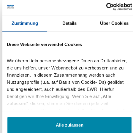
FUNKE
FUNKE MEDIENGRUPPE
Sebastian Kadas
FUNKE: Sebastian Kadas wird Leiter des
neu geschaffenen Bereichs „New
Zustimmung
Details
Über Cookies
Business“ bei den FUNKE Zeitschriften
Sebastian Kadas führt ab sofort den neu
Diese Webseite verwendet Cookies
geschaffenen Bereich „New Business“, der den
FUNKE Zeitschriften angegliedert ist. Der 38-
Wir übermitteln personenbezogene Daten an Drittanbieter,
Jährige, der an den…
die uns helfen, unser Webangebot zu verbessern und zu
09.11.2018
finanzieren. In diesem Zusammenhang werden auch
Nutzungsprofile (u.a. auf Basis von Cookie-IDs) gebildet
und angereichert, auch außerhalb des EWR. Hierfür
FUNKE
Chefredaktion
benötigen wir Ihre Einwilligung. Wenn Sie auf „
Alle
Peter Müller übernimmt Leitung von
zulassen
“ klicken, stimmen Sie diesen (jederzeit
FUNKE Sport
widerruflich) zu. Dies umfasst auch Ihre Einwilligung in die
Übermittlung bestimmter personenbezogener Daten in
Chefredakteur Sport Pit Gottschalk verlässt FUNKE
Drittländer, u.a. die USA, nach Art. 49(1) (a) DSGVO. Die
Alle zulassen
MEDIENGRUPPE
betreffenden Drittländer, insb. die USA, weisen im Zweifel