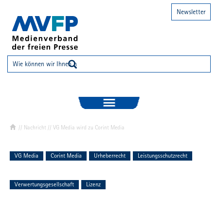
Newsletter
//
Nachricht
// VG Media wird zu Corint Media
VG Media
Corint Media
Urheberrecht
Leistungsschutzrecht
Verwertungsgesellschaft
Lizenz