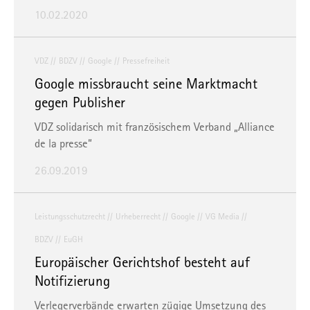
10.02.2020
VDZ
BDZV
Google
Pressefreiheit
Google missbraucht seine Marktmacht
gegen Publisher
VDZ solidarisch mit französischem Verband „Alliance
de la presse“
26.09.2019
Leistungsschutzrecht
Urheberrecht
Google
VG Media
BDZV
EuGH
Europäischer Gerichtshof besteht auf
Notifizierung
Verlegerverbände erwarten zügige Umsetzung des