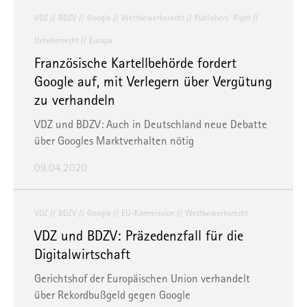
VDZ
BDZV
Google
Wettbewerbsrecht
Publishers' Right
Sie können Ihre Präferenzen jederzeit anpassen sowie Ihre
Einwilligung widerrufen, indem Sie uns per E-Mail
Urheberrecht
Europa
informieren:
info@mvfp.de
. Weitere Informationen finden
Französische Kartellbehörde fordert
Sie in unserer
Datenschutzerklärung
und unserem
Google auf, mit Verlegern über Vergütung
Impressum
.
zu verhandeln
VDZ und BDZV: Auch in Deutschland neue Debatte
über Googles Marktverhalten nötig
09.04.2020
VDZ
BDZV
Google
EU-Kommission
Wettbewerbsrecht
VDZ und BDZV: Präzedenzfall für die
Digitalwirtschaft
Gerichtshof der Europäischen Union verhandelt
über Rekordbußgeld gegen Google