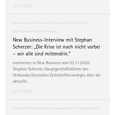
11.12.2020
New Business
Coronavirus
Werbemarkt
E-Privacy
Digital Services Act
Urheberrecht
New Business-Interview mit Stephan
Scherzer: „Die Krise ist noch nicht vorbei
– wir alle sind mittendrin.“
erschienen in
New Business
vom 02.11.2020:
Stephan Scherzer, Hauptgeschäftsführer des
Verbandes Deutscher Zeitschriftenverleger, über die
aktuelle…
04.11.2020
Urheber
DSM-Richtlinie
Leistungsschutzrecht
Verlegerrecht