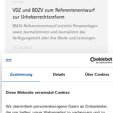
copyright
VDZ und BDZV zum Referentenentwurf
zur Urheberrechtsreform
BMJV-Referentenentwurf entzieht Presseverlagen
sowie Journalistinnen und Journalisten das
Verfügungsrecht über ihre Werke und Leistungen
15.10.2020
Medienpolitik
Verlegerrecht
Urheberrecht
Publishers Right
Europa
Zustimmung
Details
Über Cookies
EMMA and ENPA welcome the decision
of the Paris Court of Appeal dismissing
Diese Webseite verwendet Cookies
Google’s claims and forcing it to
negotiate with press publishers
Wir übermitteln personenbezogene Daten an Drittanbieter,
Yesterday, the Paris Court of Appeal rejected
die uns helfen, unser Webangebot zu verbessern und zu