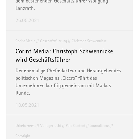
dem bestehenden Geschäftsführer Wolfgang
Lanzrath.
26.05.2021
Corint Media
Geschäftsführung
Christoph Schwennicke
Corint Media: Christoph Schwennicke
wird Geschäftsführer
Der ehemalige Chefredakteur und Herausgeber des
politischen Magazins „Cicero“ führt das
Unternehmen künftig gemeinsam mit Markus
Runde.
18.05.2021
Urheberrecht
Verlegerrecht
Paid Content
Journalismus
Copyright