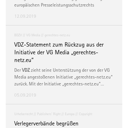
europäischen Presseleistungsschutzrechts
12.09.2019
BDZV
VG Media
gerechtes-netz.eu
VDZ-Statement zum Rückzug aus der
Initiative der VG Media „gerechtes-
netz.eu“
Der
VDZ
zieht seine Unterstützung der von der VG
Media angestoßenen Initiative „
gerechtes-netz.eu
“
zurück.
Mit der Initiative „gerechtes-netz.eu“…
05.09.2019
Urheberrecht
Publishers' Right
Europa
Copyright
Verlegerverbände begrüßen