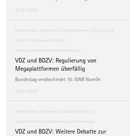
27.01.2021
Medienpolitik
Kartellrecht
Megaplattformen
Regulierung
Vielfalt
Wettbewerb
GWB
Gesetz gegen Wettbewerbsbeschränkungen
VDZ und BDZV: Regulierung von
Megaplattformen überfällig
Bundestag verabschiedet 10. GWB Novelle
14.01.2021
Medienpolitik
Plattformen
Digital Markets Act
Digital Services Act
Regulierung
EU-Kommission
VDZ und BDZV: Weitere Debatte zur