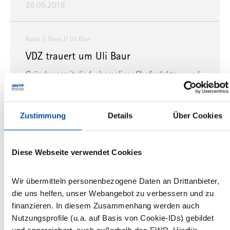
28.09.2018
Burda
Focus
Uli Baur
VDZ trauert um Uli Baur
Gründungsmitglied, ehemaliger Chefredakteur und
Herausgeber des Nachrichtenmagazins Focus im
Alter von 62 verstorben
Zustimmung
Details
Über Cookies
11.09.2018
Diese Webseite verwendet Cookies
VDZ
PMA
Michael Samak
Burda Community Network
Michael Samak neuer PMA-Sprecher
Wir übermitteln personenbezogene Daten an Drittanbieter,
Als Sprecher des PZ-Arbeitskreises Pressemarkt
die uns helfen, unser Webangebot zu verbessern und zu
Anzeigen (PMA) folgt er auf Wolfgang Sander, der
finanzieren. In diesem Zusammenhang werden auch
im Sommer 2017 aus dem Amt ausgeschieden ist.
Nutzungsprofile (u.a. auf Basis von Cookie-IDs) gebildet
und angereichert, auch außerhalb des EWR. Hierfür