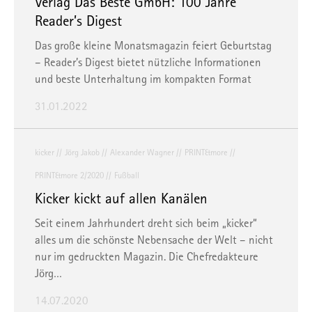
Verlag Das Beste GmbH: 100 Jahre
Reader’s Digest
Das große kleine Monatsmagazin feiert Geburtstag
– Reader’s Digest bietet nützliche Informationen
und beste Unterhaltung im kompakten Format
31.01.2022
kicker
Jörg Jakob
Alexander Wagner
PRINT&more
PRINT&more 2/2020
Fußball
Kicker kickt auf allen Kanälen
Seit einem Jahrhundert dreht sich beim „kicker“
alles um die schönste Nebensache der Welt – nicht
nur im gedruckten Magazin. Die Chefredakteure
Jörg…
14.07.2020