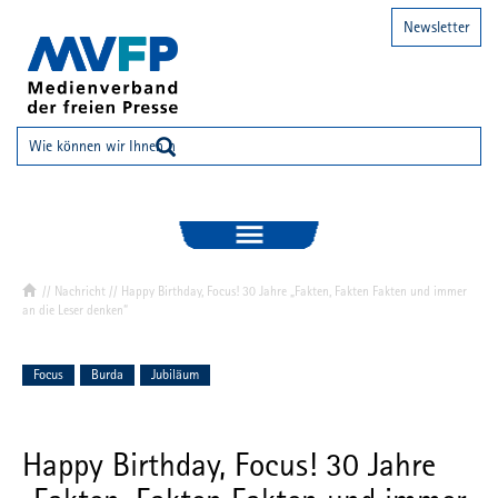
Newsletter
//
Nachricht
// Happy Birthday, Focus! 30 Jahre „Fakten, Fakten Fakten und immer
an die Leser denken“
Focus
Burda
Jubiläum
Happy Birthday, Focus! 30 Jahre