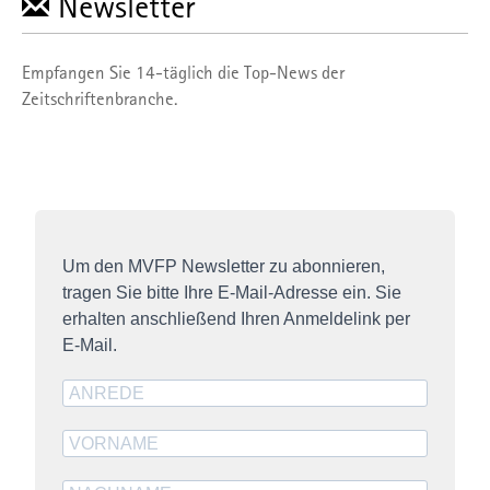
Newsletter
informieren:
info@mvfp.de
. Weitere Informationen finden
Sie in unserer
Datenschutzerklärung
und unserem
Impressum
.
Empfangen Sie 14-täglich die Top-News der
Zeitschriftenbranche.
Um den MVFP Newsletter zu abonnieren,
tragen Sie bitte Ihre E-Mail-Adresse ein. Sie
erhalten anschließend Ihren Anmeldelink per
E-Mail.