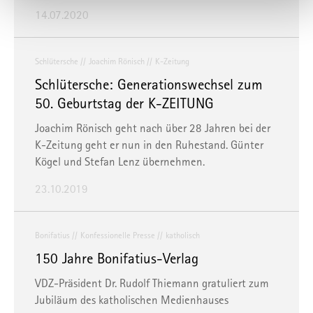
oder Zugriffe auf die Daten durch staatliche Stellen, insb.
14.07.2020
Behörden der USA, zu Kontroll- und Überwachungszwecken
bedeuten, ohne dass Ihnen Rechtsbehelfe dagegen
zustehen. Unter "
Einstellungen
" können Sie Ihre
Schlütersche
Joachim Rönisch
K-Zeitung
Einstellungen ändern oder die Datenverarbeitung ablehnen.
Schlütersche: Generationswechsel zum
50. Geburtstag der K-ZEITUNG
Sie können Ihre Präferenzen jederzeit anpassen sowie Ihre
Einwilligung widerrufen, indem Sie uns per E-Mail
Joachim Rönisch geht nach über 28 Jahren bei der
informieren:
info@mvfp.de
. Weitere Informationen finden
K-Zeitung geht er nun in den Ruhestand. Günter
Sie in unserer
Datenschutzerklärung
und unserem
Kögel und Stefan Lenz übernehmen.
Impressum
.
23.10.2019
Bonifatius
Konfessionelle Presse
katholisch
150 Jahre Bonifatius-Verlag
VDZ-Präsident Dr. Rudolf Thiemann gratuliert zum
Jubiläum des katholischen Medienhauses