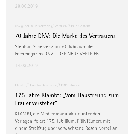
28.06.2019
dnv
der neue Vertrieb
Vertrieb
Paid Content
70 Jahre DNV: Die Marke des Vertrauens
Stephan Scherzer zum 70. Jubiläum des
Fachmagazins DNV – DER NEUE VERTRIEB
14.03.2019
Klambt
Lars Joachim Rose
PRINT&more
175 Jahre Klambt: „Vom Hausfreund zum
Frauenversteher“
KLAMBT, die Medienmanufaktur unter den
Verlagen, feiert 175. Jubiläum. PRINT&more mit
einem Streifzug über verwachsene Rosen, vorbei an