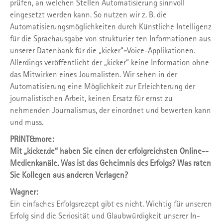
prüfen, an welchen Stellen Automati­sierung sinnvoll
eingesetzt werden kann. So nutzen wir z. B. die
Automatisierungsmög­lichkeiten durch Künstliche Intelligenz
für die Sprachausgabe von strukturier ten Informationen aus
unserer Datenbank für die „kicker“
-
­Voice­-Applikationen.
Allerdings ver­öffentlicht der „kicker“ keine Information ohne
das Mitwirken eines Journalisten. Wir sehen in der
Automatisierung eine Möglich­keit zur Erleichterung der
journalistischen Arbeit, keinen Ersatz für ernst zu
nehmenden Journalismus, der einordnet und bewerten kann
und muss.
PRINT&more:
Mit „kicker.de“ haben Sie einen der erfolgreichsten Online-­
Medienkanäle. Was ist das Geheimnis des Erfolgs? Was raten
Sie Kollegen aus anderen Verlagen?
Wagner:
Ein einfaches Erfolgsrezept gibt es nicht. Wichtig für unseren
Erfolg sind die Seriosität und Glaubwürdigkeit unserer In­