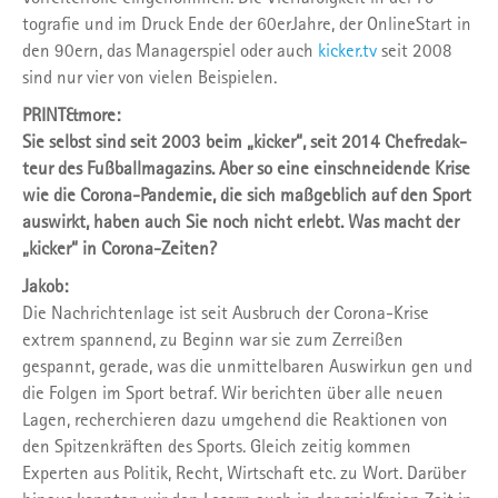
tografie und im Druck Ende der 60er­Jahre, der Online­Start in
den 90ern, das Mana­gerspiel oder auch
kicker.tv
seit 2008
sind nur vier von vielen Beispielen.
PRINT&more:
Sie selbst sind seit 2003 beim „kicker“, seit 2014 Chefredak­
teur des Fußballmagazins. Aber so eine einschneidende Krise
wie die Corona-­Pande­mie, die sich maßgeblich auf den Sport
auswirkt, haben auch Sie noch nicht erlebt. Was macht der
„kicker“ in Corona­-Zeiten?
Jakob:
Die Nachrichtenlage ist seit Ausbruch der Corona-­Krise
extrem spannend, zu Beginn war sie zum Zer­reißen
gespannt, gerade, was die unmittelba­ren Auswirkun gen und
die Folgen im Sport betraf. Wir berichten über alle neuen
Lagen, recherchieren dazu umgehend die Reak­tionen von
den Spitzenkräften des Sports. Gleich zeitig kommen
Experten aus Politik, Recht, Wirtschaft etc. zu Wort. Darüber