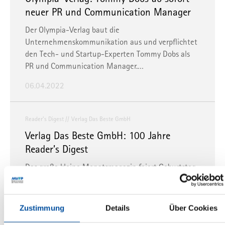
neuer PR und Communication Manager
Der Olympia-Verlag baut die
Unternehmenskommunikation aus und verpflichtet
den Tech- und Startup-Experten Tommy Dobs als
PR und Communication Manager.…
06.04.2022
Reader’s Digest
Verlag Das Beste GmbH
Verlag Das Beste GmbH: 100 Jahre
Reader’s Digest
Das große kleine Monatsmagazin feiert Geburtstag
– Reader’s Digest bietet nützliche Informationen
und beste Unterhaltung im kompakten Format
Zustimmung
Details
Über Cookies
31.01.2022