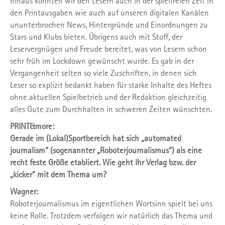
hinaus konnten wir den Lesern auch in der spielfreien Zeit in
den Printausgaben wie auch auf unseren digitalen Kanälen
unun­terbrochen News, Hintergründe und Ein­ordnungen zu
Stars und Klubs bieten. Übri­gens auch mit Stoff, der
Leservergnügen und Freude bereitet, was von Lesern schon
sehr früh im Lockdown gewünscht wurde. Es gab in der
Vergangenheit selten so viele Zu­schriften, in denen sich
Leser so explizit be­dankt haben für starke Inhalte des Heftes
ohne aktuellen Spielbetrieb und der Redaktion gleichzeitig
alles Gute zum Durchhalten in schweren Zeiten wünschten.
PRINT&more:
Gerade im (Lokal­)Sportbereich hat sich „automated
journalism“ (sogenannter „Roboterjournalismus“) als eine
recht feste Größe etabliert. Wie geht Ihr Verlag bzw. der
„kicker“ mit dem Thema um?
Wagner:
Roboterjournalismus im eigent­lichen Wortsinn spielt bei uns
keine Rolle. Trotzdem verfolgen wir natürlich das Thema und