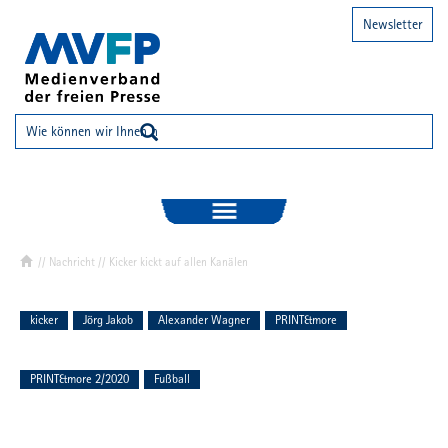
Newsletter
//
Nachricht
// Kicker kickt auf allen Kanälen
kicker
Jörg Jakob
Alexander Wagner
PRINT&more
PRINT&more 2/2020
Fußball