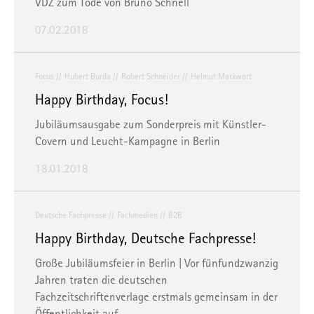
VDZ zum Tode von Bruno Schnell
07.02.2018
Focus
Hubert Burda
Robert Schneider
Helmut Markwort
Happy Birthday, Focus!
Jubiläumsausgabe zum Sonderpreis mit Künstler-
Covern und Leucht-Kampagne in Berlin
18.01.2018
Deutsche Fachpresse
Fachmedien
B2B
Happy Birthday, Deutsche Fachpresse!
Große Jubiläumsfeier in Berlin | Vor fünfundzwanzig
Jahren traten die deutschen
Fachzeitschriftenverlage erstmals gemeinsam in der
Öffentlichkeit auf