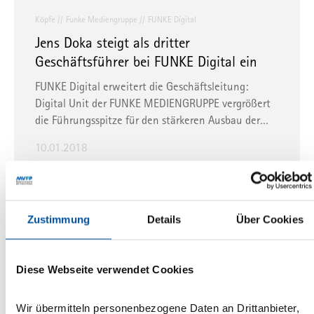
Köpfe
Funke Mediengruppe
FUNKE Digital
Jens Doka steigt als dritter
Geschäftsführer bei FUNKE Digital ein
FUNKE Digital erweitert die Geschäftsleitung:
Digital Unit der FUNKE MEDIENGRUPPE vergrößert
die Führungsspitze für den stärkeren Ausbau der…
10.01.2018
Köpfe
FUNKE
Generationswechsel im Aufsichtsrat der
Zustimmung
Details
Über Cookies
Funke Mediengruppe
Klaus Schubries leitet neben Familie Grotkamp
Diese Webseite verwendet Cookies
ebenfalls Generationswechsel ein -
Georg Scheid wird Stellvertreter von Julia Becker
Wir übermitteln personenbezogene Daten an Drittanbieter,