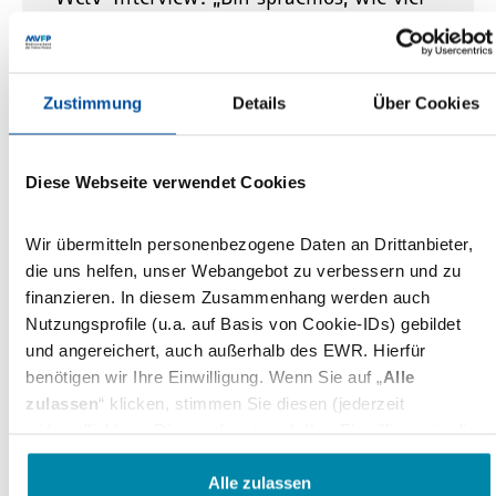
digitalen Megaplayern verziehen wird“
VDZ-Hauptgeschäftsführer Stephan Scherzer
spricht im Interview mit Werben & Verkaufen über
Zustimmung
Details
Über Cookies
die neue VDZ-Studie über Brand Safety und die
möglichen…
Diese Webseite verwendet Cookies
10.10.2018
Wir übermitteln personenbezogene Daten an Drittanbieter,
Native Advertising
Markenimage
Werbung
die uns helfen, unser Webangebot zu verbessern und zu
VDZ Studie: 80 Prozent der User
finanzieren. In diesem Zusammenhang werden auch
Nutzungsprofile (u.a. auf Basis von Cookie-IDs) gebildet
bewerten Native Advertising positiv
und angereichert, auch außerhalb des EWR. Hierfür
Neue VDZ-Studie zeigt Relevanz und Potenzial von
benötigen wir Ihre Einwilligung. Wenn Sie auf „
Alle
Native Advertising-Formaten und -Kampagnen
zulassen
“ klicken, stimmen Sie diesen (jederzeit
widerruflich) zu. Dies umfasst auch Ihre Einwilligung in die
06.06.2018
Übermittlung bestimmter personenbezogener Daten in
Drittländer, u.a. die USA, nach Art. 49(1) (a) DSGVO. Die
Alle zulassen