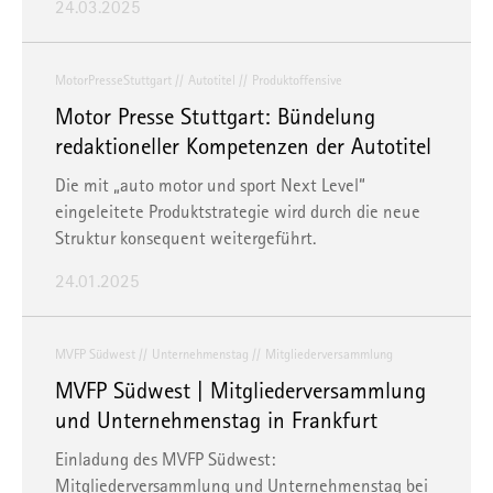
24.03.2025
Sie können Ihre Präferenzen jederzeit anpassen sowie Ihre
Einwilligung widerrufen, indem Sie uns per E-Mail
informieren:
info@mvfp.de
. Weitere Informationen finden
MotorPresseStuttgart
Autotitel
Produktoffensive
Sie in unserer
Datenschutzerklärung
und unserem
Motor Presse Stuttgart: Bündelung
Impressum
.
redaktioneller Kompetenzen der Autotitel
Die mit „auto motor und sport Next Level“
eingeleitete Produktstrategie wird durch die neue
Struktur konsequent weitergeführt.
24.01.2025
MVFP Südwest
Unternehmenstag
Mitgliederversammlung
MVFP Südwest | Mitgliederversammlung
und Unternehmenstag in Frankfurt
Einladung des MVFP Südwest:
Mitgliederversammlung und Unternehmenstag bei