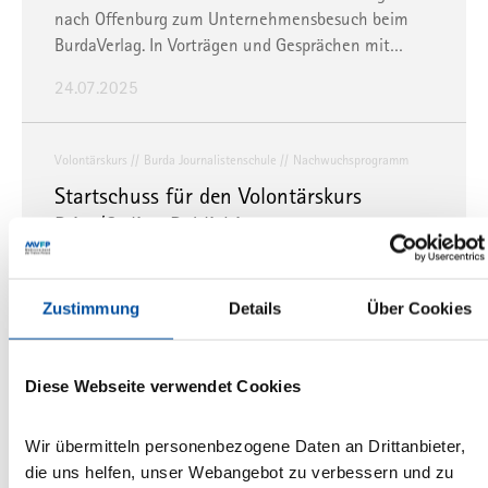
nach Offenburg zum Unternehmensbesuch beim
BurdaVerlag. In Vorträgen und Gesprächen mit…
24.07.2025
Volontärskurs
Burda Journalistenschule
Nachwuchsprogramm
Startschuss für den Volontärskurs
Print/Online Publishing 2025
Im Mai ist der diesjährige Volontärskurs Print/Online
Publishing gestartet, den der MVFP SÜDWEST seit
Zustimmung
Details
Über Cookies
2019 regelmäßig gemeinsam mit der Burda…
10.06.2025
Diese Webseite verwendet Cookies
MotorPresse
Vermarktung
Pferde
Wir übermitteln personenbezogene Daten an Drittanbieter,
Motor Presse Stuttgart: Janina Jacobsen
die uns helfen, unser Webangebot zu verbessern und zu