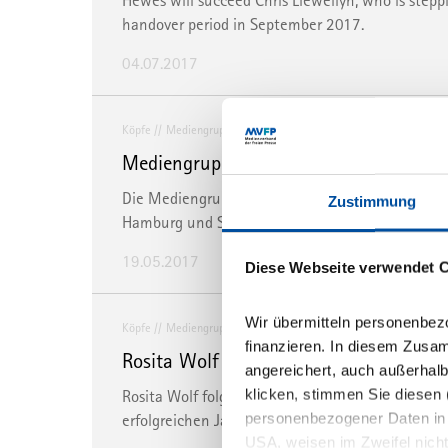
Hewes will succeed Chris Llewellyn, who is stepp
handover period in September 2017.
04.07.2017
Köpfe
Mediengruppe Klambt
Mediengruppe KLAMBT stellt Media Sa
Die Mediengruppe KLAMBT verstärkt ihr Media S
Zustimmung
Hamburg und Speyer.
19.05.2017
Diese Webseite verwendet 
Wir übermitteln personenbez
Köpfe
Mediengruppe Klambt
finanzieren. In diesem Zusa
Rosita Wolf wird neue Chefredakteurin 
angereichert, auch außerhalb
klicken, stimmen Sie diesen (
Rosita Wolf folgt auf Peter Viktor Kulig, der die
personenbezogener Daten in Dr
erfolgreichen Jahren zum 01.07.2017 abgibt.
USA, weisen im Zweifel nich