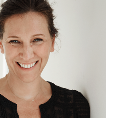
P
Tarifpolitik
P
Ansprechpartner
V
S