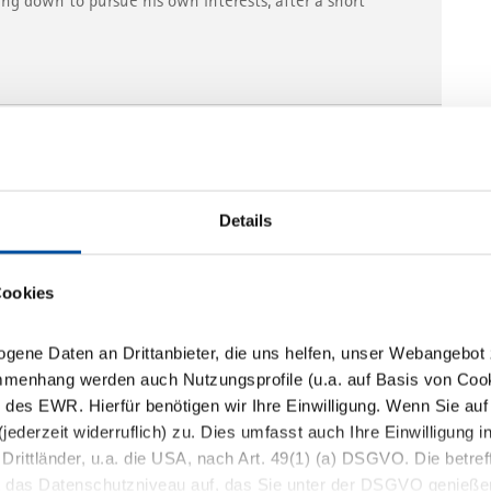
ing down to pursue his own interests, after a short
les Team neu auf
ales-Team mit erfahrenen Kräften an den Standorten
Details
Cookies
ogene Daten an Drittanbieter, die uns helfen, unser Webangebot
mmenhang werden auch Nutzungsprofile (u.a. auf Basis von Cook
der Titel "7 Tage" und "Frau mit Herz"
 des EWR. Hierfür benötigen wir Ihre Einwilligung. Wenn Sie auf 
jederzeit widerruflich) zu. Dies umfasst auch Ihre Einwilligung 
 Chefredaktion der beiden Frauenzeitschriften nach 17
ittländer, u.a. die USA, nach Art. 49(1) (a) DSGVO. Die betreffe
t das Datenschutzniveau auf, das Sie unter der DSGVO genieße