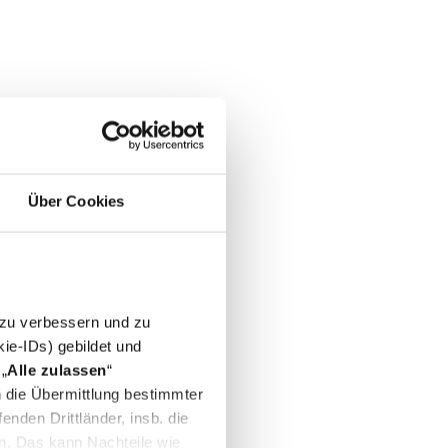
Über Cookies
 zu verbessern und zu
ie-IDs) gebildet und
„
Alle zulassen
“
in die Übermittlung bestimmter
nden Drittländer, insb. die
n. Das kann Nachteile wie