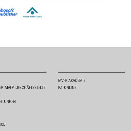
MVFP AKADEMIE
ER MVFP-GESCHÄFTSSTELLE
PZ-ONLINE
R
EILUNGEN
ICE