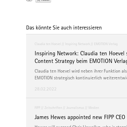
Das könnte Sie auch interessieren
Claudia ten Hoevel
Inspiring Network
EMOTION Verlag
Inspiring Network: Claudia ten Hoevel 
Content Strategy beim EMOTION Verlag
Claudia ten Hoevel wird neben ihrer Funktion a
EMOTION strategisch kontinuierlich weiterentwi
28.02.2022
FIPP
Zeitschriften
Journalismus
Medien
James Hewes appointed new FIPP CEO