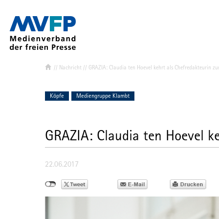
//
Nachricht
// GRAZIA: Claudia ten Hoevel kehrt als Chefredakteurin zu
Verband & Ziel
Mitglied werd
Köpfe
Mediengruppe Klambt
MVFP-Mitglie
Struktur
GRAZIA: Claudia ten Hoevel ke
Vorstand
Landes- und
22.06.2017
Ihr Team de
MVFP Akadem