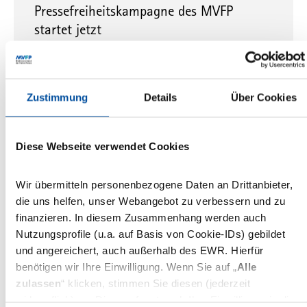
Pressefreiheitskampagne des MVFP
startet jetzt
Drei starke Testimonials geben der Kampagne ein
Gesicht: Düzen Tekkal, Can Dündar und Tim Hendrik
Walter aka „Herr Anwalt“ | Motive können ab
Zustimmung
Details
Über Cookies
sofort…
24.04.2024
Diese Webseite verwendet Cookies
Pressefreiheitspreis
Pressefreiheit
JanKuciak
ICJK
#MVFP23
Wir übermitteln personenbezogene Daten an Drittanbieter,
‚Investigative Center of Ján Kuciak‘ mit
die uns helfen, unser Webangebot zu verbessern und zu
dem ‚Pressefreiheitspreis‘ des
finanzieren. In diesem Zusammenhang werden auch
Medienverbands der freien Presse
Nutzungsprofile (u.a. auf Basis von Cookie-IDs) gebildet
und angereichert, auch außerhalb des EWR. Hierfür
ausgezeichnet
benötigen wir Ihre Einwilligung. Wenn Sie auf „
Alle
Erstmals verleiht der MVFP den mit 10.000 Euro
zulassen
“ klicken, stimmen Sie diesen (jederzeit
dotierten Pressefreiheitspreis | FUNKE-Verlegerin
widerruflich) zu. Dies umfasst auch Ihre Einwilligung in die