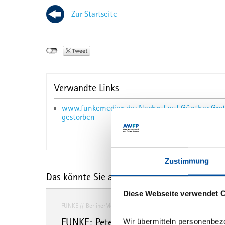
Zur Startseite
Verwandte Links
www.funkemedien.de: Nachruf auf Günther Grot
gestorben
Zustimmung
Das könnte Sie auch interessieren
Diese Webseite verwendet 
FUNKE
BerlinerMorgenpost
Berlin
FUNKE: Peter Schink wird neuer Chefre
Wir übermitteln personenbez