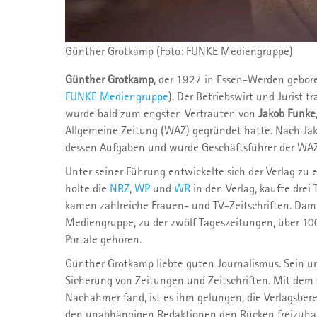
Günther Grotkamp (Foto: FUNKE Mediengruppe)
Günther Grotkamp
, der 1927 in Essen-Werden gebore
FUNKE Mediengruppe
). Der Betriebswirt und Jurist t
wurde bald zum engsten Vertrauten von
Jakob Funke
Allgemeine Zeitung (WAZ) gegründet hatte. Nach J
dessen Aufgaben und wurde Geschäftsführer der WA
Unter seiner Führung entwickelte sich der Verlag z
holte die
NRZ
,
WP
und
WR
in den Verlag, kaufte drei
kamen zahlreiche Frauen- und TV-Zeitschriften. Dami
Mediengruppe, zu der zwölf Tageszeitungen, über 100 
Portale gehören.
Günther Grotkamp liebte guten Journalismus. Sein un
Sicherung von Zeitungen und Zeitschriften. Mit dem
Nachahmer fand, ist es ihm gelungen, die Verlagsber
den unabhängigen Redaktionen den Rücken freizuhal