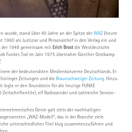
n wurde, stand über 40 Jahre an der Spitze der
WAZ
(heute
rat 1960 als Justiziar und Personalchef in den Verlag ein und
, der 1948 gemeinsam mit
Erich Brost
die Westdeutsche
akob Funkes Tod im Jahr 1975 übernahm Günther Grotkamp
Z
u einem der bedeutendsten Medienkonzerne Deutschlands. Er
 Thüringer Zeitungen und die
Braunschweiger Zeitung
. Hinzu
t legte er den Grundstein für die heutige FUNKE
Zeitschriftentitel, elf Radiosender und zahlreiche Service-
ternehmerisches Genie galt stets der nachhaltigen
 sogenannten „WAZ-Modell“, das in der Branche viele
eiche unterschiedlicher Titel klug zusammenzuführen und
ten.