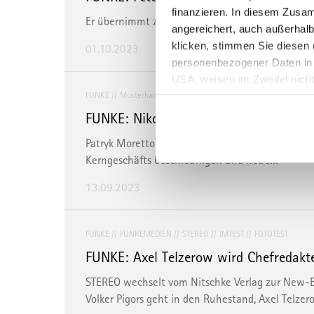
finanzieren. In diesem Zusa
Er übernimmt zum 1. Januar 2024 die Führung d
angereichert, auch außerhalb
klicken, stimmen Sie diesen (
01.10.2023
personenbezogener Daten in Dr
USA, weisen im Zweifel nich
FUNKE
Musterhaus.net
Immobilien
eine erschwerte Durchsetzung
der Daten oder Zugriffe auf d
FUNKE: Nikolai Roth wird neuer Geschä
Überwachungszwecken bedeut
Patryk Moretto bleibt als weiterer Geschäftsfü
Ihre Einstellungen ändern od
Kerngeschäfts beschleunigen und neue…
Sie können Ihre Präferenzen 
13.09.2023
info@mvfp.de
. Weitere Info
FUNKE
FUNKEMEDIEN
STEREO
IMTEST
FOTOTEST
FUNKE: Axel Telzerow wird Chefredak
STEREO wechselt vom Nitschke Verlag zur New-B
Volker Pigors geht in den Ruhestand, Axel Telze