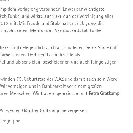
amp dem Verlag eng verbunden. Er war der wichtigste
akob Funke, und wirkte auch aktiv an der Vereinigung aller
2 mit. Mit Freude und Stolz hat er erlebt, dass die
etzt nach seinem Mentor und Vertrauten Jakob Funke
oberer und gelegentlich auch als Haudegen. Seine Sorge galt
rbeitenden. Dort schätzten ihn alle als
ef und als sensiblen, bescheidenen und auch feingeistigen
 wir den 75. Geburtstag der WAZ und damit auch sein Werk
n. Wir verneigen uns in Dankbarkeit vor einem großen
erbaren Menschen. Wir trauern gemeinsam mit
Petra Grotkamp
 Wir werden Günther Grotkamp nie vergessen.
diengruppe