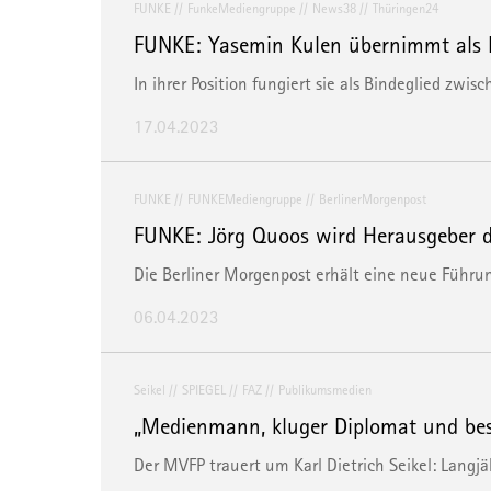
FUNKE
FunkeMediengruppe
News38
Thüringen24
FUNKE: Yasemin Kulen übernimmt als 
In ihrer Position fungiert sie als Bindeglied zwi
17.04.2023
FUNKE
FUNKEMediengruppe
BerlinerMorgenpost
FUNKE: Jörg Quoos wird Herausgeber d
Die Berliner Morgenpost erhält eine neue Führu
06.04.2023
Seikel
SPIEGEL
FAZ
Publikumsmedien
„Medienmann, kluger Diplomat und be
Der MVFP trauert um Karl Dietrich Seikel: Langj