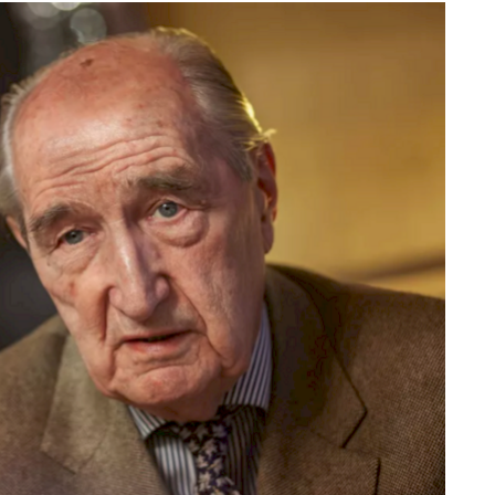
P
Tarifpolitik
P
Ansprechpartner
V
S