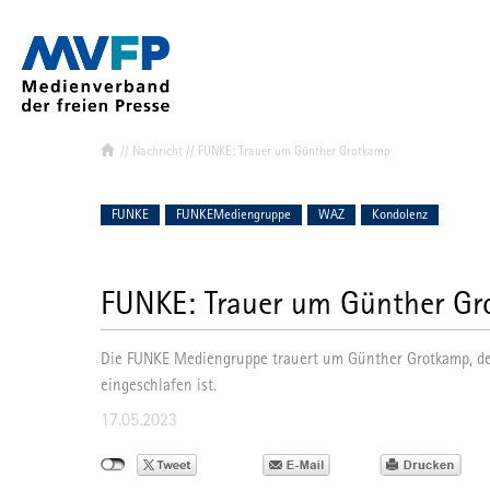
//
Nachricht
// FUNKE: Trauer um Günther Grotkamp
Verband & Ziel
Mitglied werd
FUNKE
FUNKEMediengruppe
WAZ
Kondolenz
MVFP-Mitglie
Struktur
FUNKE: Trauer um Günther G
Vorstand
Landes- und
Die FUNKE Mediengruppe trauert um Günther Grotkamp, der 
Ihr Team de
eingeschlafen ist.
17.05.2023
MVFP Akadem