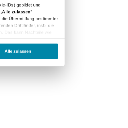
ie-IDs) gebildet und
„
Alle zulassen
“
in die Übermittlung bestimmter
nden Drittländer, insb. die
n. Das kann Nachteile wie
arbeitung und Übermittlung
ntroll- und
Alle zulassen
"
Einstellungen
" können Sie
 uns per E-Mail informieren:
erem
Impressum
.