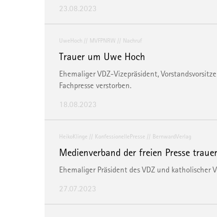
23.08.2023
UweHoch
MVFPNRW
Nachruf
Trauer um Uwe Hoch
Ehemaliger VDZ-Vizepräsident, Vorstandsvorsit
Fachpresse verstorben.
18.08.2023
HeikoKlinge
KonfessionellePresse
BernwardVerlag
Medienverband der freien Presse traue
Ehemaliger Präsident des VDZ und katholischer V
27.07.2023