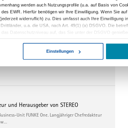
mmenhang werden auch Nutzungsprofile (u.a. auf Basis von Cook
er Redaktion.
 des EWR. Hierfür benötigen wir Ihre Einwilligung. Wenn Sie auf 
jederzeit widerruflich) zu. Dies umfasst auch Ihre Einwilligung 
ittländer, u.a. die USA, nach Art. 49(1) (a) DSGVO. Die betreffe
t das Datenschutzniveau auf, das Sie unter der DSGVO genieße
 von Betroffenenrechten, eine fehlende Kontrolle der Weiterver
ie Daten durch staatliche Stellen, insb. Behörden der USA, zu Ko
ftsführer bei Musterhaus.net
Einstellungen
en, ohne dass Ihnen Rechtsbehelfe dagegen zustehen. Unter 
hrer an Bord. Das Führungsteam wird das Wachstum des
er die Datenverarbeitung ablehnen.
jederzeit anpassen sowie Ihre Einwilligung widerrufen, indem Sie
rmationen finden Sie in unserer
Datenschutzerklärung
und uns
teur und Herausgeber von STEREO
usiness-Unit FUNKE One. Langjähriger Chefredakteur
row…