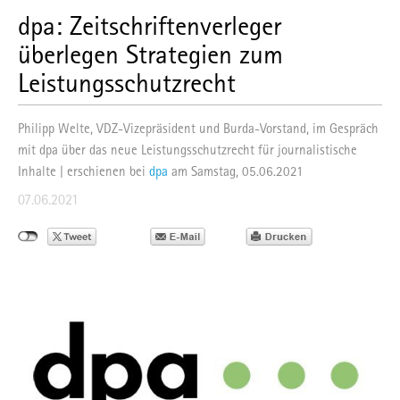
dpa: Zeitschriftenverleger
überlegen Strategien zum
Leistungsschutzrecht
Philipp Welte, VDZ-Vizepräsident und Burda-Vorstand, im Gespräch
mit dpa über das neue Leistungsschutzrecht für journalistische
Inhalte | erschienen bei
dpa
am Samstag, 05.06.2021
07.06.2021