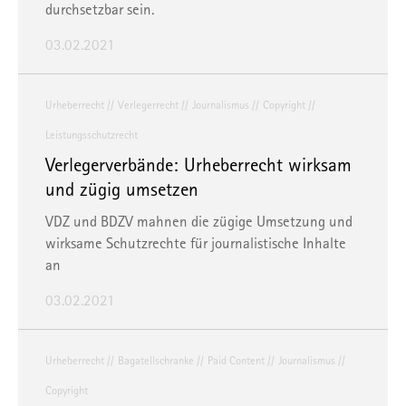
durchsetzbar sein.
03.02.2021
Urheberrecht
Verlegerrecht
Journalismus
Copyright
Leistungsschutzrecht
Verlegerverbände: Urheberrecht wirksam
und zügig umsetzen
VDZ und BDZV mahnen die zügige Umsetzung und
wirksame Schutzrechte für journalistische Inhalte
an
03.02.2021
Urheberrecht
Bagatellschranke
Paid Content
Journalismus
Copyright