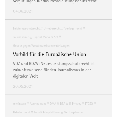
Vergütungen für das Presseleistungsschutzrecht.
04.06.2021
Leistungsschutzrecht
Urheberrecht
Verlegerrecht
Journalismus
Digital Markets Act
Gesetz gegen Wettbewerbsbeschränkungen
Vorbild für die Europäische Union
VDZ und BDZV: Neues Leistungsschutzrecht ist
zukunftsweisend für den Journalismus in der
digitalen Welt
20.05.2021
textintern
Abonnement
DMA
DSA
E-Privacy
TTDSG
Urheberrecht
Torwächterplattform
Vertragsfreiheit