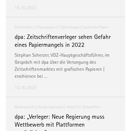
15.10.2021
Zeitschriften
Pressepapier
Papiermangel
grafisches Papier
dpa: Zeitschriftenverleger sehen Gefahr
eines Papiermangels in 2022
Stephan Scherzer, VDZ-Hauptgeschäftsführer, im
Gespräch mit dpa über die Versorgung des
Zeitschriftenmarktes mit grafischen Papieren |
erschienen bei
…
12.10.2021
Medienpolitik
Bundestagswahl
#btw21
Zeitschriften
dpa: „Verleger: Neue Regierung muss
Wettbewerb mit Plattformen