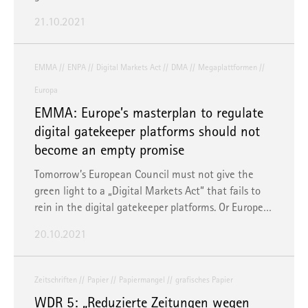
21.10.2021
EMMA
ENPA
Digital Markets Act
DMA
Megaplattformen
Europa
EMMA: Europe’s masterplan to regulate
digital gatekeeper platforms should not
become an empty promise
Tomorrow’s European Council must not give the
green light to a „Digital Markets Act“ that fails to
rein in the digital gatekeeper platforms. Or Europe…
20.10.2021
Zeitschriften
Papier
Papiermangel
grafisches Papier
WDR 5: „Reduzierte Zeitungen wegen