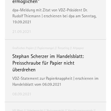
ermöglichen“
dpa-Meldung mit Zitat von VDZ-Präsident Dr.
Rudolf Thiemann | erschienen bei
dpa
am Sonntag,
19.09.2021
21.09.2021
Grafisches Papier
Papiermangel
Recycling
Altpapier
Stephan Scherzer im Handelsblatt:
Preisschraube für Papier nicht
überdrehen
VDZ-Statement zur Papierknappheit | erschienen im
Handelsblatt vom 06.09.2021
08.09.2021
VG Wort
Urheberrecht
Nutzungsrecht
Vergütungsanspruch