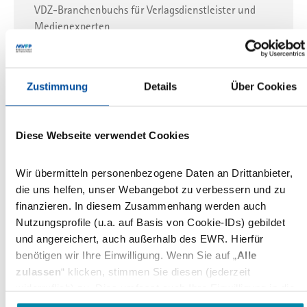
VDZ-Branchenbuchs für Verlagsdienstleister und
Medienexperten
01.07.2021
Zustimmung
Details
Über Cookies
Verband Deutscher Papierfabriken
Papierindustrie
Verband Deutscher Papierfabriken:
Diese Webseite verwendet Cookies
Papierindustrie strukturiert
Verbandslandschaft neu
Wir übermitteln personenbezogene Daten an Drittanbieter,
Ab 1. Januar 2022 werden die Interessen der
die uns helfen, unser Webangebot zu verbessern und zu
Unternehmen der Papierindustrie in Deutschland
finanzieren. In diesem Zusammenhang werden auch
auf Bundesebene einheitlich von einem
Nutzungsprofile (u.a. auf Basis von Cookie-IDs) gebildet
wirtschafts- und…
und angereichert, auch außerhalb des EWR. Hierfür
benötigen wir Ihre Einwilligung. Wenn Sie auf „
Alle
25.06.2021
zulassen
“ klicken, stimmen Sie diesen (jederzeit
widerruflich) zu. Dies umfasst auch Ihre Einwilligung in die
Übermittlung bestimmter personenbezogener Daten in
BDZV
Theodor-Wolff-Preis
Journalismus