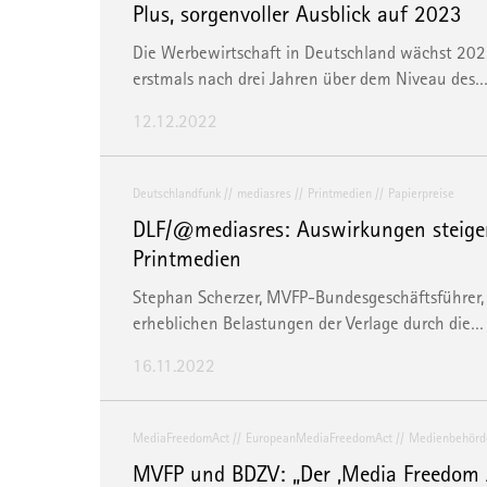
Plus, sorgenvoller Ausblick auf 2023
Die Werbewirtschaft in Deutschland wächst 2022 
erstmals nach drei Jahren über dem Niveau des
12.12.2022
Deutschlandfunk
mediasres
Printmedien
Papierpreise
DLF/@mediasres: Auswirkungen steigen
Printmedien
Stephan Scherzer, MVFP-Bundesgeschäftsführer, 
erheblichen Belastungen der Verlage durch die…
16.11.2022
MediaFreedomAct
EuropeanMediaFreedomAct
Medienbehörd
MVFP und BDZV: „Der ‚Media Freedom Act