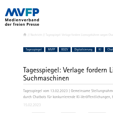
//
Nachricht
// Tagesspiegel: Verlage fordern Lizenzgebühren wegen C
Verband & Ziel
Mitglied werd
Tagesspiegel
MVFP
BDZV
Digitalisierung
KI
Cha
MVFP-Mitglie
Struktur
Tagesspiegel: Verlage fordern
Suchmaschinen
Vorstand
Landes- und
Ihr Team de
Tagesspiegel vom 13.02.2023 | Gemeinsame Stellungnahm
durch Chatbots für konkurrierende KI-Veröffentlichungen, 
MVFP Akadem
15.02.2023