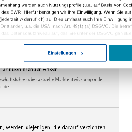
chriftenpresse in den digitalen und nicht-
mmenhang werden auch Nutzungsprofile (u.a. auf Basis von Cook
mation beschleunigt sich durch KI
 des EWR. Hierfür benötigen wir Ihre Einwilligung. Wenn Sie auf 
jederzeit widerruflich) zu. Dies umfasst auch Ihre Einwilligung 
matische Kostensteigerungen und Erlösrückgänge im
ittländer, u.a. die USA, nach Art. 49(1) (a) DSGVO. Die betreffe
…
t das Datenschutzniveau auf, das Sie unter der DSGVO genieße
 von Betroffenenrechten, eine fehlende Kontrolle der Weiterver
ie Daten durch staatliche Stellen, insb. Behörden der USA, zu Ko
Einstellungen
en, ohne dass Ihnen Rechtsbehelfe dagegen zustehen. Unter 
er die Datenverarbeitung ablehnen.
 funktionierender Anker“
jederzeit anpassen sowie Ihre Einwilligung widerrufen, indem Sie
schäftsführer über aktuelle Marktentwicklungen der
rmationen finden Sie in unserer
Datenschutzerklärung
und uns
nd die…
n
en, werden diejenigen, die darauf verzichten,