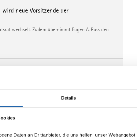
wird neue Vorsitzende der
sichtsrat wechselt. Zudem übernimmt Eugen A. Russ den
Mehrwersteuer
dert“
chtsmodernisierungsgesetz | New Business vom
Details
Cookies
PJPK
ogene Daten an Drittanbieter, die uns helfen, unser Webangebot