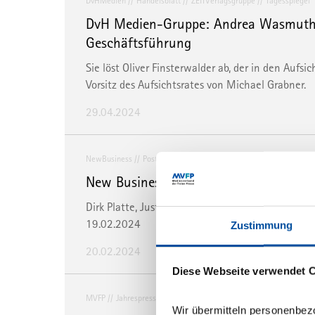
DvHMedien
Handelsblatt
ZEITVerlagsgruppe
Tagesspiegel
DvH Medien-Gruppe: Andrea Wasmuth 
Geschäftsführung
Sie löst Oliver Finsterwalder ab, der in den Auf
Vorsitz des Aufsichtsrates von Michael Grabner.
29.04.2024
NewBusiness
Postrechtsmodernisierungsgesetz
Laufzeiten
New Business: „Waffengleichheit gefor
Dirk Platte, Justitiar des MVFP, über das Postre
19.02.2024
Zustimmung
20.02.2024
Diese Webseite verwendet 
MVFP
Jahrespressekonferenz
Zeitschriften
Branche
MVF
Wir übermitteln personenbez