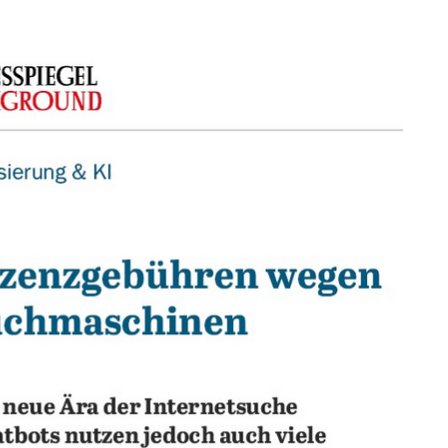
P
Tarifpolitik
P
Ansprechpartner
V
S