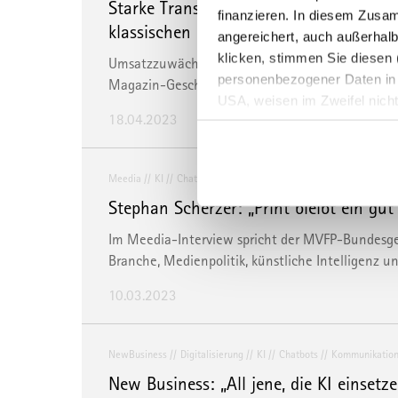
Starke Transformationserfolge der Zeits
finanzieren. In diesem Zusa
klassischen Geschäftsfeldern: Transfor
angereichert, auch außerhalb
klicken, stimmen Sie diesen (
Umsatzzuwächse im Digitalgeschäft können dra
personenbezogener Daten in Dr
Magazin-Geschäft nur teilweise kompensieren |
USA, weisen im Zweifel nich
18.04.2023
eine erschwerte Durchsetzung
der Daten oder Zugriffe auf d
Überwachungszwecken bedeut
Meedia
KI
Chatbots
künstlicheIntelligenz
Gatekeeper
Ihre Einstellungen ändern od
Stephan Scherzer: „Print bleibt ein gut
Sie können Ihre Präferenzen 
Im Meedia-Interview spricht der MVFP-Bundesge
info@mvfp.de
. Weitere Info
Branche, Medienpolitik, künstliche Intelligenz u
10.03.2023
NewBusiness
Digitalisierung
KI
Chatbots
Kommunikatio
New Business: „All jene, die KI einsetz