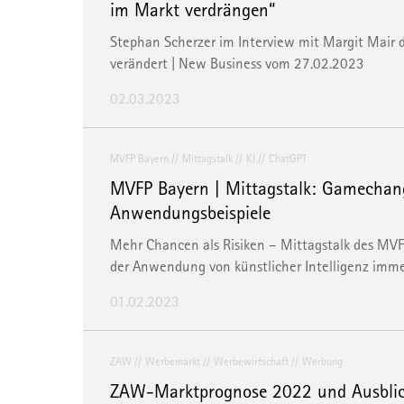
im Markt verdrängen“
Stephan Scherzer im Interview mit Margit Mair
verändert | New Business vom 27.02.2023
02.03.2023
MVFP Bayern
Mittagstalk
KI
ChatGPT
MVFP Bayern | Mittagstalk: Gamechang
Anwendungsbeispiele
Mehr Chancen als Risiken – Mittagstalk des MVFP
der Anwendung von künstlicher Intelligenz imm
01.02.2023
ZAW
Werbemarkt
Werbewirtschaft
Werbung
ZAW-Marktprognose 2022 und Ausblic