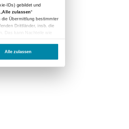
ie-IDs) gebildet und
„
Alle zulassen
“
in die Übermittlung bestimmter
nden Drittländer, insb. die
n. Das kann Nachteile wie
arbeitung und Übermittlung
ntroll- und
Alle zulassen
"
Einstellungen
" können Sie
 uns per E-Mail informieren:
erem
Impressum
.