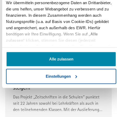
2026 gesucht
Wir übermitteln personenbezogene Daten an Drittanbieter,
die uns helfen, unser Webangebot zu verbessern und zu
Der Dietrich-Oppenberg-Medienpreis zeichnet
finanzieren. In diesem Zusammenhang werden auch
Beiträge aus, die sich mit dem Thema Lesen
Nutzungsprofile (u.a. auf Basis von Cookie-IDs) gebildet
beschäftigen. Bewerbungsschluss ist der 30. April
und angereichert, auch außerhalb des EWR. Hierfür
2026.
benötigen wir Ihre Einwilligung. Wenn Sie auf „
Alle
22.01.2026
zulassen
“ klicken, stimmen Sie diesen (jederzeit
widerruflich) zu. Dies umfasst auch Ihre Einwilligung in die
Übermittlung bestimmter personenbezogener Daten in
ZeitschriftenInDieSchulen
Stiftung Lesen
Pressegrosso
Drittländer, u.a. die USA, nach Art. 49(1) (a) DSGVO. Die
Alle zulassen
betreffenden Drittländer, insb. die USA, weisen im Zweifel
Medienkompetenz
nicht das Datenschutzniveau auf, das Sie unter der DSGVO
Leseförderung mal anders: Mit
Einstellungen
genießen. Das kann Nachteile wie eine erschwerte
Zeitschriften den Lesespaß an Schulen
Durchsetzung von Betroffenenrechten, eine fehlende
steigern
Kontrolle der Weiterverarbeitung und Übermittlung der Daten
oder Zugriffe auf die Daten durch staatliche Stellen, insb.
Das Projekt „Zeitschriften in die Schulen“ punktet
Behörden der USA, zu Kontroll- und Überwachungszwecken
seit 22 Jahren sowohl bei Lehrkräften als auch in
bedeuten, ohne dass Ihnen Rechtsbehelfe dagegen
den teilnehmenden Klassen. Mit der Auslieferung…
zustehen. Unter "
Einstellungen
" können Sie Ihre