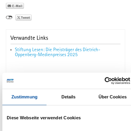
Verwandte Links
Stiftung Lesen: Die Preisträger des Dietrich-
Oppenberg-Medienpreises 2025
Das könnte Sie auch interessieren
Zustimmung
Details
Über Cookies
StiftungLesen
NRZ
Journalismus
Lesen
Stiftung Lesen: Journalistische Beiträge
Diese Webseite verwendet Cookies
für den Dietrich-Oppenberg-Medienpreis