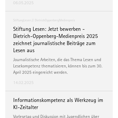
06.05.2025
Einstellungen ändern oder die Datenverarbeitung ablehnen.
Sie können Ihre Präferenzen jederzeit anpassen sowie Ihre
StiftungLesen
DietrichOppenbergMedienpreis
Einwilligung widerrufen, indem Sie uns per E-Mail
Stiftung Lesen: Jetzt bewerben -
informieren:
info@mvfp.de
. Weitere Informationen finden
Dietrich-Oppenberg-Medienpreis 2025
Sie in unserer
Datenschutzerklärung
und unserem
zeichnet journalistische Beiträge zum
Impressum
.
Lesen aus
Journalistische Arbeiten, die das Thema Lesen und
Lesekompetenz thematisieren, können bis zum 30.
April 2025 eingereicht werden.
14.02.2025
Informationskompetenz als Werkzeug im
KI-Zeitalter
Vorlesetag und Diskussion mit Jugendlichen über