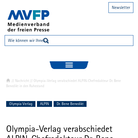
Newsletter
//
Nachricht
// Olympia-Verlag verabschiedet ALPIN-Chefredakteur Dr. Bene
Benedikt in den Ruhestand
Olympia Verlag
ALPIN
Dr. Bene Benedikt
Olympia-Verlag verabschiedet