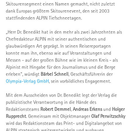
Skitourensegment einen Namen gemacht, nicht zuletzt
dank Europas größtem Skitourenevent, den seit 2003
stattfindenden ALPIN Tiefschneetagen.
„Herr Dr. Benedikt hat in den mehr als zwei Jahrzehnten als
Chefredakteur ALPIN mit seiner authentischen und
glaubwürdigen Art geprägt. In seinen Reisereportagen
konnte man ihn, ebenso wie auf Veranstaltungen und
Messen - auf der großen Bühne wie im kleinen Kreis - als
Alpinist mit Hingabe für den Journalismus und die Berge
erleben“, würdigt
Bärbel Schnell
, Geschäftsführerin der
Olympia-Verlag GmbH
, sein vorbildliches Engagement.
Mit dem Ausscheiden von Dr. Benedikt legt der Verlag die
publizistische Verantwortung in die Hände des
Redaktionsteams
Robert Demmel
,
Andreas Erkens
und
Holger
Rupprecht
. Gemeinsam mit Objektmanager
Olaf Perwitzschky
wird das Redaktionsteam das Print- und Digitalangebot von
ALPIN strategisch weiterentwickeln und ausbauen.