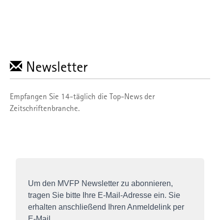
Sie können Ihre Präferenzen jederzeit anpassen sowie Ihre
Einwilligung widerrufen, indem Sie uns per E-Mail
informieren:
info@mvfp.de
. Weitere Informationen finden
Sie in unserer
Datenschutzerklärung
und unserem
Impressum
.
Newsletter
Empfangen Sie 14-täglich die Top-News der
Zeitschriftenbranche.
Um den MVFP Newsletter zu abonnieren,
tragen Sie bitte Ihre E-Mail-Adresse ein. Sie
erhalten anschließend Ihren Anmeldelink per
E-Mail.