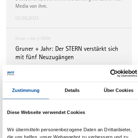
Media von ihm.
02.08.2021
Gruner + Jahr
STERN
Gruner + Jahr: Der STERN verstärkt sich
mit fünf Neuzugängen
Die Neuzugänge heuern im Ressort „Crime“ und im
Gesellschaftsressort an.
29.07.2021
Zustimmung
Details
Über Cookies
Olympia Verlag
kicker.de
Amelie Lang
Diese Webseite verwendet Cookies
Olympia-Verlag: Amelie Lang ist neue
Produktmanagerin für kicker.de
Wir übermitteln personenbezogene Daten an Drittanbieter,
die uns helfen, unser Webangebot zu verbessern und zu
Die 26-Jährige hat als kicker-Produktmanagerin für