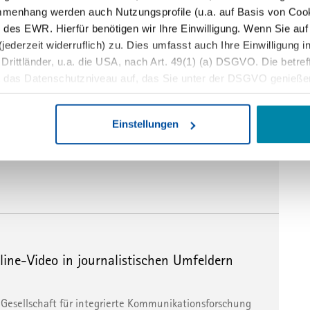
mmenhang werden auch Nutzungsprofile (u.a. auf Basis von Cook
 des EWR. Hierfür benötigen wir Ihre Einwilligung. Wenn Sie auf 
jederzeit widerruflich) zu. Dies umfasst auch Ihre Einwilligung 
ittländer, u.a. die USA, nach Art. 49(1) (a) DSGVO. Die betreffe
t das Datenschutzniveau auf, das Sie unter der DSGVO genieße
 von Betroffenenrechten, eine fehlende Kontrolle der Weiterver
ie Daten durch staatliche Stellen, insb. Behörden der USA, zu Ko
ews für journalistische Formate
Einstellungen
en, ohne dass Ihnen Rechtsbehelfe dagegen zustehen. Unter 
er die Datenverarbeitung ablehnen.
ndel – Wie sich der Nachrichtenalltag verändert“
jederzeit anpassen sowie Ihre Einwilligung widerrufen, indem Sie
rmationen finden Sie in unserer
Datenschutzerklärung
und uns
line-Video in journalistischen Umfeldern
 Gesellschaft für integrierte Kommunikationsforschung