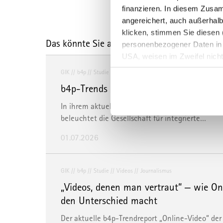
finanzieren. In diesem Zusa
angereichert, auch außerhalb
klicken, stimmen Sie diesen (
Das könnte Sie auch interessieren
personenbezogener Daten in Dr
USA, weisen im Zweifel nich
eine erschwerte Durchsetzung
GIK
b4p
Studie
Nachrichten
der Daten oder Zugriffe auf d
b4p-Trends Nachrichtenmedien: Good N
Überwachungszwecken bedeut
Ihre Einstellungen ändern od
In ihrem aktuellen b4p-Trendreport „News im Wa
beleuchtet die Gesellschaft für integrierte…
Sie können Ihre Präferenzen 
01.07.2026
info@mvfp.de
. Weitere Info
GIK
b4p
Studie
Videos
Journalismus
„Videos, denen man vertraut“ ‒ wie On
den Unterschied macht
Der aktuelle b4p-Trendreport „Online-Video“ der