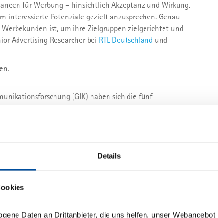
Chancen für Werbung – hinsichtlich Akzeptanz und Wirkung.
m interessierte Potenziale gezielt anzusprechen. Genau
r Werbekunden ist, um ihre Zielgruppen zielgerichtet und
nior Advertising Researcher bei
RTL Deutschland
und
en.
munikationsforschung (GIK) haben sich die fünf
NKE
,
Gruner + Jahr
und
Hubert Burda Media
crossmedialen Markt-Media-Studien „best for planning“
 Marktpartnern Daten für ihre Werbeplanung zur Verfügung
uieren.
Details
Cookies
Newsletter
ogene Daten an Drittanbieter, die uns helfen, unser Webangebot