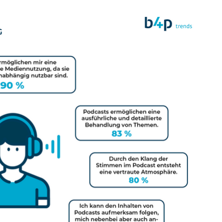
P
Tarifpolitik
P
Ansprechpartner
V
S