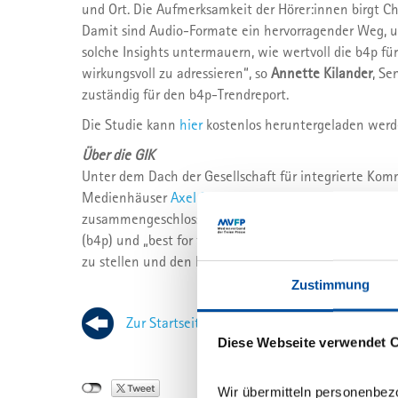
und Ort. Die Aufmerksamkeit der Hörer:innen birgt 
Damit sind Audio-Formate ein hervorragender Weg, u
solche Insights untermauern, wie wertvoll die b4p fü
wirkungsvoll zu adressieren“, so
Annette Kilander
, Se
zuständig für den b4p-Trendreport.
Die Studie kann
hier
kostenlos heruntergeladen werd
Über die GIK
Unter dem Dach der Gesellschaft für integrierte Kom
Medienhäuser
Axel Springer
,
Bauer Media Group
,
FU
zusammengeschlossen. Sie betreiben gemeinsam die 
(b4p) und „best for tracking“ (b4t), um Kunden und
zu stellen und den Einsatz von Werbemitteln zu eval
Zustimmung
Zur Startseite
Diese Webseite verwendet 
Wir übermitteln personenbez