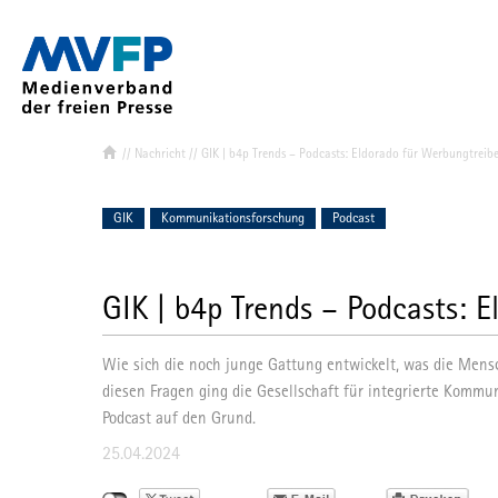
//
Nachricht
// GIK | b4p Trends – Podcasts: Eldorado für Werbungtreib
Verband & Ziel
Mitglied werd
GIK
Kommunikationsforschung
Podcast
MVFP-Mitglie
Struktur
GIK | b4p Trends – Podcasts: 
Vorstand
Landes- und
Wie sich die noch junge Gattung entwickelt, was die Men
Ihr Team de
diesen Fragen ging die Gesellschaft für integrierte Kommu
Podcast auf den Grund.
MVFP Akadem
25.04.2024