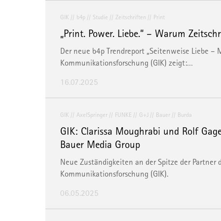
GIK
b4p
Studie
Zeitschriften
Print
„Print. Power. Liebe.“ – Warum Zeitschr
Der neue b4p Trendreport „Seitenweise Liebe – Me
Kommunikationsforschung (GIK) zeigt:…
16.07.2025
GIK
AxelSpringer
FUNKE
G+J
Bauer
Burda
GIK: Clarissa Moughrabi und Rolf Gag
Bauer Media Group
Neue Zuständigkeiten an der Spitze der Partner de
Kommunikationsforschung (GIK).
06.05.2025