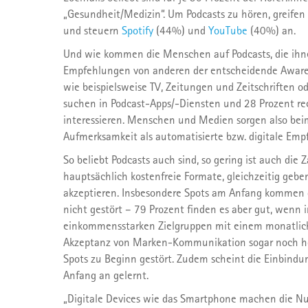
„Gesundheit/Medizin“. Um Podcasts zu hören, greif
und steuern
Spotify
(44%) und
YouTube
(40%) an.
Und wie kommen die Menschen auf Podcasts, die ihnen
Empfehlungen von anderen der entscheidende Aware
wie beispielsweise TV, Zeitungen und Zeitschriften 
suchen in Podcast-Apps/-Diensten und 28 Prozent re
interessieren. Menschen und Medien sorgen also bei
Aufmerksamkeit als automatisierte bzw. digitale Emp
So beliebt Podcasts auch sind, so gering ist auch die
hauptsächlich kostenfreie Formate, gleichzeitig gebe
akzeptieren. Insbesondere Spots am Anfang kommen g
nicht gestört – 79 Prozent finden es aber gut, wenn 
einkommensstarken Zielgruppen mit einem monatlich
Akzeptanz von Marken-Kommunikation sogar noch höhe
Spots zu Beginn gestört. Zudem scheint die Einbind
Anfang an gelernt.
„Digitale Devices wie das Smartphone machen die Nu