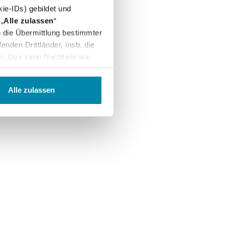
ie-IDs) gebildet und
„
Alle zulassen
“
in die Übermittlung bestimmter
nden Drittländer, insb. die
n. Das kann Nachteile wie
arbeitung und Übermittlung
ntroll- und
Alle zulassen
"
Einstellungen
" können Sie
 uns per E-Mail informieren:
erem
Impressum
.