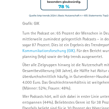
Grafik: GIK
Turn the Podcast on: 65 Prozent der Menschen in Deu
mittlerweile zumindest gelegentlich Podcasts – in de
sogar 87 Prozent. Dies ist ein Ergebnis des Trendrepor
Kommunikationsforschung (GIK)
. Für den Bericht wu
planning (b4p) sowie der b4p trends ausgewertet.
Über alle Zielgruppen hinweg ist die Nutzerschaft mi
Gesamtbevölkerung (48 Jahre), die Hälfte hat Abitur
überdurchschnittlich häufig, in Gutverdiener-Haus
4.000 Euro. Das Geschlechterverhältnis ist weitgeh
(Männer: 52%; Frauen: 48%).
Wer Podcasts hört, will sich dabei in erster Linie unt
entspannen (44%). Beliebtestes Genre ist für 38 Proz
Ebenfalls beliebt sind für je 30 Prozent der Hörer:in