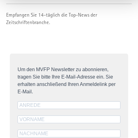
Behörden der USA, zu Kontroll- und Überwachungszwecken
bedeuten, ohne dass Ihnen Rechtsbehelfe dagegen
Empfangen Sie 14-täglich die Top-News der
zustehen. Unter "
Einstellungen
" können Sie Ihre
Zeitschriftenbranche.
Einstellungen ändern oder die Datenverarbeitung ablehnen.
Sie können Ihre Präferenzen jederzeit anpassen sowie Ihre
Einwilligung widerrufen, indem Sie uns per E-Mail
informieren:
info@mvfp.de
. Weitere Informationen finden
Sie in unserer
Datenschutzerklärung
und unserem
Um den MVFP Newsletter zu abonnieren,
Impressum
.
tragen Sie bitte Ihre E-Mail-Adresse ein. Sie
erhalten anschließend Ihren Anmeldelink per
E-Mail.