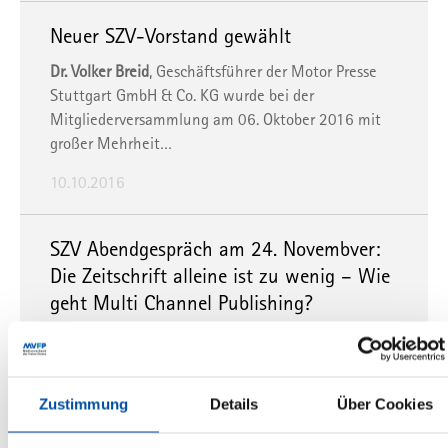
Neuer SZV-Vorstand gewählt
Dr. Volker Breid
, Geschäftsführer der Motor Presse
Stuttgart GmbH & Co. KG wurde bei der
Mitgliederversammlung am 06. Oktober 2016 mit
großer Mehrheit…
10.10.2016
SZV Abendgespräch am 24. Novembver:
Die Zeitschrift alleine ist zu wenig – Wie
geht Multi Channel Publishing?
Gerade für Fach- und Special Interest Medien geht
es um Reichweite in der jeweiligen Nische. So klein
diese auch sein mag. Denn nur, wenn möglichst…
Zustimmung
Details
Über Cookies
27.09.2016