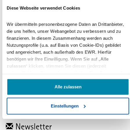
Diese Webseite verwendet Cookies
SZV Abendgespräch: 360 Grad
Werbevermarktung für Verlage
Wir übermitteln personenbezogene Daten an Drittanbieter,
Die Werbeumsätze erodieren – im gedruckten Heft,
die uns helfen, unser Webangebot zu verbessern und zu
wie auch im Web – und die klassische
finanzieren. In diesem Zusammenhang werden auch
Anzeigenvermarktung gehört der Vergangenheit an.
Nutzungsprofile (u.a. auf Basis von Cookie-IDs) gebildet
Verlage, die…
und angereichert, auch außerhalb des EWR. Hierfür
benötigen wir Ihre Einwilligung. Wenn Sie auf „
Alle
30.08.2016
zulassen
“ klicken, stimmen Sie diesen (jederzeit
widerruflich) zu. Dies umfasst auch Ihre Einwilligung in die
Übermittlung bestimmter personenbezogener Daten in
Drittländer, u.a. die USA, nach Art. 49(1) (a) DSGVO. Die
Alle zulassen
betreffenden Drittländer, insb. die USA, weisen im Zweifel
nicht das Datenschutzniveau auf, das Sie unter der DSGVO
Einstellungen
genießen. Das kann Nachteile wie eine erschwerte
Durchsetzung von Betroffenenrechten, eine fehlende
Kontrolle der Weiterverarbeitung und Übermittlung der Daten
Newsletter
oder Zugriffe auf die Daten durch staatliche Stellen, insb.