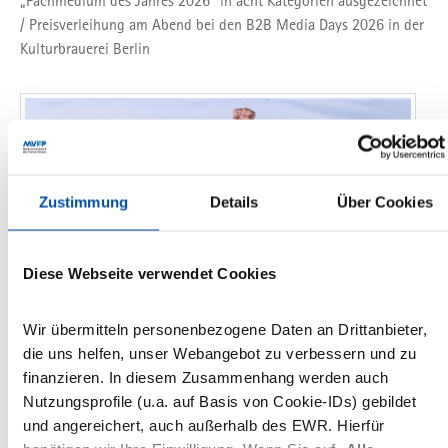
„Fachmedium des Jahres 2026“ in acht Kategorien ausgezeichnet
/ Preisverleihung am Abend bei den B2B Media Days 2026 in der
Kulturbrauerei Berlin
Zustimmung
Details
Über Cookies
Diese Webseite verwendet Cookies
21
Wir übermitteln personenbezogene Daten an Drittanbieter,
MAI
die uns helfen, unser Webangebot zu verbessern und zu
Fachpresse
Fachmedien
B2BAwards2026
B2BMediaDays2026
finanzieren. In diesem Zusammenhang werden auch
Nutzungsprofile (u.a. auf Basis von Cookie-IDs) gebildet
„Fachjournalist und
und angereichert, auch außerhalb des EWR. Hierfür
Fachjournalistin des Jahres 2026“