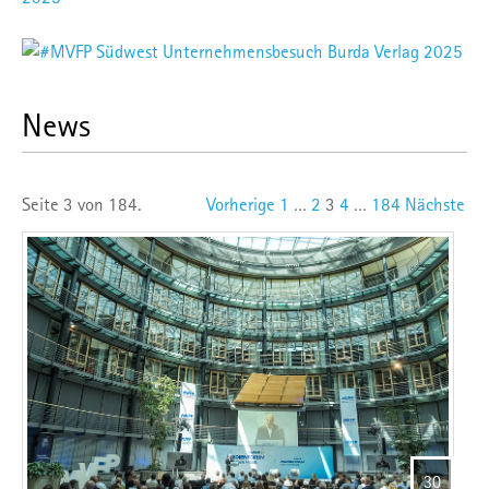
News
Seite 3 von 184.
Vorherige
1
…
2
3
4
…
184
Nächste
30