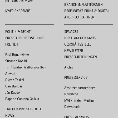
Ihr Team des MVFP
BRANCHENPLATTFORMEN
MVFP AKADEMIE
REGELWERKE PRINT & DIGITAL
ANSPRECHPARTNER
POLITIK & RECHT
SERVICES
PRESSEFREIHEIT IST DEINE
IHR TEAM DER MVFP-
FREIHEIT
GESCHÄFTSSTELLE
NEWSLETTER
Paul Ronzheimer
PRESSEMITTEILUNGEN
Susanne Koelbl
Tim Hendrik Walter aka Herr
Archiv
Anwalt
PRESSESERVICE
Düzen Tekkal
Can Dündar
Ansprechpartnerinnen
Ján Kuciak
Newsfeed
Daphne Caruana Galizia
MVFP in den Medien
Downloads
TAG DER PRESSEFREIHEIT
NEWS
PRESSEAUSWEIS