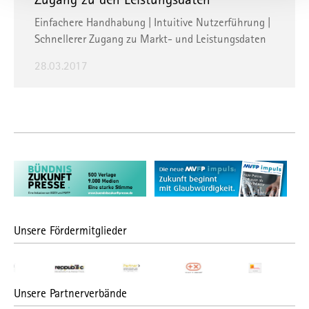
bedeuten, ohne dass Ihnen Rechtsbehelfe dagegen
Einfachere Handhabung | Intuitive Nutzerführung |
zustehen. Unter "
Einstellungen
" können Sie Ihre
Schnellerer Zugang zu Markt- und Leistungsdaten
Einstellungen ändern oder die Datenverarbeitung ablehnen.
28.03.2017
Sie können Ihre Präferenzen jederzeit anpassen sowie Ihre
Einwilligung widerrufen, indem Sie uns per E-Mail
informieren:
info@mvfp.de
. Weitere Informationen finden
Sie in unserer
Datenschutzerklärung
und unserem
Impressum
.
Unsere Fördermitglieder
Unsere Partnerverbände