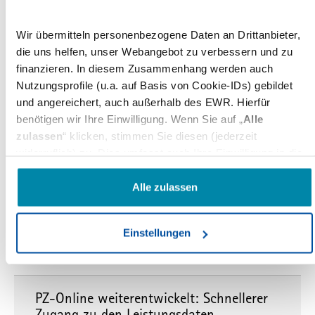
Bestellung über:
A.Mumm[at]vdz.de
Wir übermitteln personenbezogene Daten an Drittanbieter,
die uns helfen, unser Webangebot zu verbessern und zu
finanzieren. In diesem Zusammenhang werden auch
Zur Startseite
Nutzungsprofile (u.a. auf Basis von Cookie-IDs) gebildet
und angereichert, auch außerhalb des EWR. Hierfür
benötigen wir Ihre Einwilligung. Wenn Sie auf „
Alle
Newsletter
zulassen
“ klicken, stimmen Sie diesen (jederzeit
widerruflich) zu. Dies umfasst auch Ihre Einwilligung in die
Übermittlung bestimmter personenbezogener Daten in
Drittländer, u.a. die USA, nach Art. 49(1) (a) DSGVO. Die
Alle zulassen
betreffenden Drittländer, insb. die USA, weisen im Zweifel
nicht das Datenschutzniveau auf, das Sie unter der DSGVO
Einstellungen
genießen. Das kann Nachteile wie eine erschwerte
interessieren
Durchsetzung von Betroffenenrechten, eine fehlende
Kontrolle der Weiterverarbeitung und Übermittlung der Daten
oder Zugriffe auf die Daten durch staatliche Stellen, insb.
PZ-Online weiterentwickelt: Schnellerer
Behörden der USA, zu Kontroll- und Überwachungszwecken
Zugang zu den Leistungsdaten