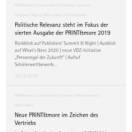
PRINT&more
Zeitschriften
Publishers' Summit
Publishers' Night
What's Next
Pressefreiheit
Politische Relevanz steht im Fokus der
vierten Ausgabe der PRINT&more 2019
Rückblick auf Publishers‘ Summit & Night | Ausblick
auf What’s Next 2020 | neue VDZ-Initiative
„Presseregal der Zukunft“ | Aufruf
Schülerwettbewerb…
19.12.2019
PRINT&more
Zeitschriften
Vertrieb
Pressefreiheit
What's Next
Neue PRINT&more im Zeichen des
Vertriebs