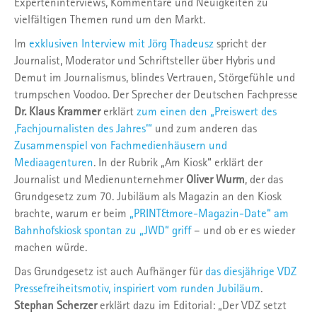
Experteninterviews, Kommentare und Neuigkeiten zu
vielfältigen Themen rund um den Markt.
Im
exklusiven Interview mit Jörg Thadeusz
spricht der
Journalist, Moderator und Schriftsteller über Hybris und
Demut im Journalismus, blindes Vertrauen, Störgefühle und
trumpschen Voodoo. Der Sprecher der Deutschen Fachpresse
Dr. Klaus Krammer
erklärt
zum einen den „Preiswert des
‚Fachjournalisten des Jahres‘“
und zum anderen das
Zusammenspiel von Fachmedienhäusern und
Mediaagenturen
. In der Rubrik „Am Kiosk“ erklärt der
Journalist und Medienunternehmer
Oliver Wurm
, der das
Grundgesetz zum 70. Jubiläum als Magazin an den Kiosk
brachte, warum er beim
„PRINT&more-Magazin-Date“ am
Bahnhofskiosk spontan zu „JWD“ griff
– und ob er es wieder
machen würde.
Das Grundgesetz ist auch Aufhänger für
das diesjährige VDZ
Pressefreiheitsmotiv, inspiriert vom runden Jubiläum
.
Stephan Scherzer
erklärt dazu im Editorial: „Der VDZ setzt