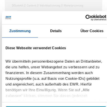
DISummit
Content
Individualisierung
Monetarisierung
Content, Individualisierung und
Monetarisierung
Digital Innovators' Summit 2019: Publisher schauen
Zustimmung
Details
Über Cookies
mit Zuversicht in die Zukunft
27.03.2019
Diese Webseite verwendet Cookies
DISummit
VDZ
FIPP
Digital
Wir übermitteln personenbezogene Daten an Drittanbieter,
Digital Innovators' Summit: „Reinventing
die uns helfen, unser Webangebot zu verbessern und zu
finanzieren. In diesem Zusammenhang werden auch
Media“
Nutzungsprofile (u.a. auf Basis von Cookie-IDs) gebildet
12. Digital Innovators’ Summit in Berlin gestartet |
und angereichert, auch außerhalb des EWR. Hierfür
60 Top-Speaker | 550 Teilnehmer aus 40 Nationen
benötigen wir Ihre Einwilligung. Wenn Sie auf „
Alle
zulassen
“ klicken, stimmen Sie diesen (jederzeit
25.03.2019
widerruflich) zu. Dies umfasst auch Ihre Einwilligung in die
Übermittlung bestimmter personenbezogener Daten in