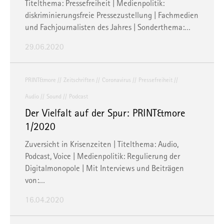
Titelthema: Pressefreiheit | Medienpolitik:
diskriminierungsfreie Pressezustellung | Fachmedien
und Fachjournalisten des Jahres | Sonderthema:…
29.06.2020
PRINT&more
Zeitschriften
Coronavirus
Pressefreiheit
Audio
Sound
Podcast
Der Vielfalt auf der Spur: PRINT&more
1/2020
Zuversicht in Krisenzeiten | Titelthema: Audio,
Podcast, Voice | Medienpolitik: Regulierung der
Digitalmonopole | Mit Interviews und Beiträgen
von:…
16.04.2020