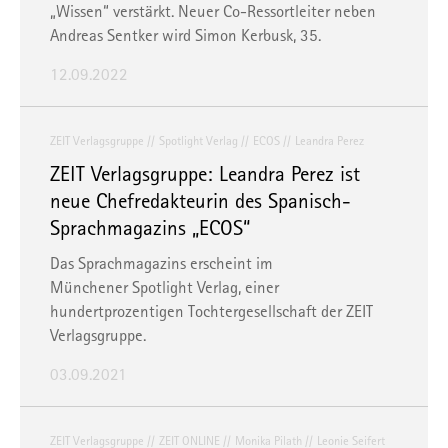
„Wissen“ verstärkt. Neuer Co-Ressortleiter neben
Andreas Sentker wird Simon Kerbusk, 35.
12.09.2022
ZEIT Verlagsgruppe
Spotlight Verlag
ECOS
Leandra Perez
ZEIT Verlagsgruppe: Leandra Perez ist
neue Chefredakteurin des Spanisch-
Sprachmagazins „ECOS“
Das Sprachmagazins erscheint im
Münchener Spotlight Verlag, einer
hundertprozentigen Tochtergesellschaft der ZEIT
Verlagsgruppe.
03.09.2021
ZEIT Verlagsgruppe
ZEIT ONLINE
Monika Pilath
Leonie Seifert