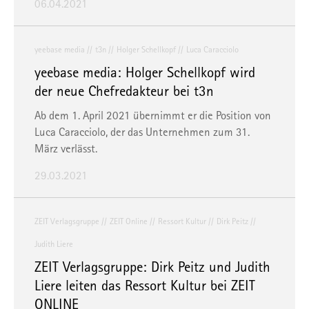
06.04.2021
yeebase media
t3n
Holger Schellkopf
Luca Caracciolo
yeebase media: Holger Schellkopf wird
der neue Chefredakteur bei t3n
Ab dem 1. April 2021 übernimmt er die Position von
Luca Caracciolo, der das Unternehmen zum 31.
März verlässt.
29.03.2021
ZEIT Verlagsgruppe
ZEIT Online
Ressort Kultur
Dirk Peitz
Judith Liere
ZEIT Verlagsgruppe: Dirk Peitz und Judith
Liere leiten das Ressort Kultur bei ZEIT
ONLINE