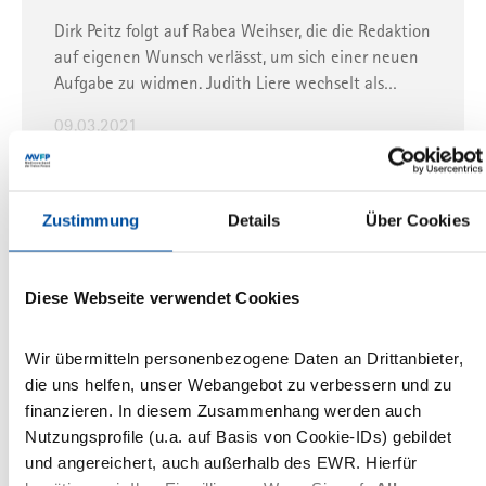
Dirk Peitz folgt auf Rabea Weihser, die die Redaktion
auf eigenen Wunsch verlässt, um sich einer neuen
Aufgabe zu widmen. Judith Liere wechselt als…
09.03.2021
ZEIT Verlagsgruppe
Ressort Entdecken
Moritz von Uslar
Zustimmung
Details
Über Cookies
ZEIT Verlagsgruppe: Moritz von Uslar
wird Co-Ressortleiter „Entdecken“
Diese Webseite verwendet Cookies
Er folgt auf Anita Blasberg, die die Ressortleitung
auf eigenen Wunsch abgegeben hat und im
Sabbatical ist.
Wir übermitteln personenbezogene Daten an Drittanbieter,
die uns helfen, unser Webangebot zu verbessern und zu
28.01.2021
finanzieren. In diesem Zusammenhang werden auch
Nutzungsprofile (u.a. auf Basis von Cookie-IDs) gebildet
und angereichert, auch außerhalb des EWR. Hierfür
ZEIT Verlagsgruppe
ZEIT ONLINE
Christian Endt
Data Journalist