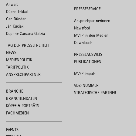
Anwalt
PRESSESERVICE
Düzen Tekkal
Can Dündar
Ansprechpartnerinnen
Ján Kuciak
Newsfeed
Daphne Caruana Galizia
MVFP in den Medien
Downloads
TAG DER PRESSEFREIHEIT
NEWS
PRESSEAUSWEIS
MEDIENPOLITIK
PUBLIKATIONEN
TARIFPOLITIK
MVFP impuls
ANSPRECHPARTNER
VDZ-NUMMER
BRANCHE
STRATEGISCHE PARTNER
BRANCHENDATEN
KÖPFE & PORTRÄTS
FACHMEDIEN
EVENTS