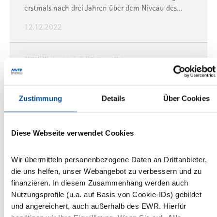
erstmals nach drei Jahren über dem Niveau des…
12.12.2022
ZAW
Werbewirtschaft
Katja von Heinegg
ZAW: Katja von Heinegg wird
Geschäftsführerin
Zustimmung
Details
Über Cookies
Bisher war sie stellvertretende Geschäftsführerin
des Spitzenverbands der Werbewirtschaft.
Diese Webseite verwendet Cookies
11.03.2021
Wir übermitteln personenbezogene Daten an Drittanbieter,
die uns helfen, unser Webangebot zu verbessern und zu
finanzieren. In diesem Zusammenhang werden auch
Nutzungsprofile (u.a. auf Basis von Cookie-IDs) gebildet
und angereichert, auch außerhalb des EWR. Hierfür