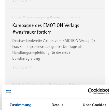
12.09.2017
Emotion
Frauenbewegung
Demokratie
Gesellschaft
Kampagne des EMOTION Verlags
#wasfrauenfordern
Deutschlandweite Aktion vom EMOTION Verlag für
Frauen | Ergebnisse aus großer Umfrage als
Handlungsempfehlung für die neue
Bundesregierung
16.08.2017
Demokratie
Gesellschaft
Wahlbeteiligung
Frauen
#GERWOMANY – 23 Titel, sieben Verlage,
eine Botschaft: Frauen, geht wählen!
Zustimmung
Details
Über Cookies
23 Lifestyle- und Modezeitschriften aus sieben