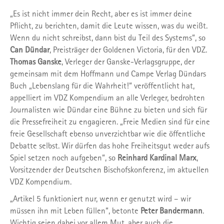
„Es ist nicht immer dein Recht, aber es ist immer deine
Pflicht, zu berichten, damit die Leute wissen, was du weißt.
Wenn du nicht schreibst, dann bist du Teil des Systems“, so
Can Dündar
, Preisträger der Goldenen Victoria, für den VDZ.
Thomas Ganske
, Verleger der Ganske-Verlagsgruppe, der
gemeinsam mit dem Hoffmann und Campe Verlag Dündars
Buch „Lebenslang für die Wahrheit!“ veröffentlicht hat,
appelliert im VDZ Kompendium an alle Verleger, bedrohten
Journalisten wie Dündar eine Bühne zu bieten und sich für
die Pressefreiheit zu engagieren. „Freie Medien sind für eine
freie Gesellschaft ebenso unverzichtbar wie die öffentliche
Debatte selbst. Wir dürfen das hohe Freiheitsgut weder aufs
Spiel setzen noch aufgeben“, so
Reinhard Kardinal Marx
,
Vorsitzender der Deutschen Bischofskonferenz, im aktuellen
VDZ Kompendium.
„Artikel 5 funktioniert nur, wenn er genutzt wird – wir
müssen ihn mit Leben füllen“, betonte
Peter Bandermann
.
Wichtig seien dabei vor allem Mut, aber auch die