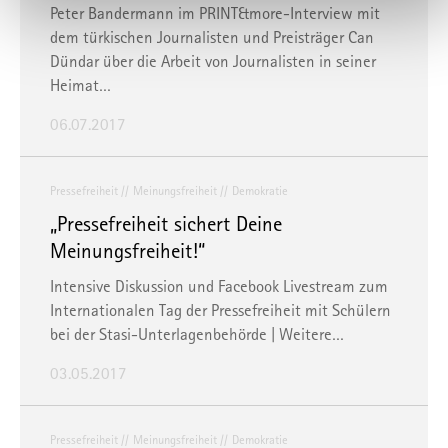
Peter Bandermann im PRINT&more-Interview mit
oder Zugriffe auf die Daten durch staatliche Stellen, insb.
dem türkischen Journalisten und Preisträger Can
Behörden der USA, zu Kontroll- und Überwachungszwecken
Dündar über die Arbeit von Journalisten in seiner
bedeuten, ohne dass Ihnen Rechtsbehelfe dagegen
Heimat…
zustehen. Unter "
Einstellungen
" können Sie Ihre
Einstellungen ändern oder die Datenverarbeitung ablehnen.
06.07.2017
Sie können Ihre Präferenzen jederzeit anpassen sowie Ihre
Einwilligung widerrufen, indem Sie uns per E-Mail
Pressefreiheit
Meinungsfreiheit
Demokratie
informieren:
info@mvfp.de
. Weitere Informationen finden
„Pressefreiheit sichert Deine
Sie in unserer
Datenschutzerklärung
und unserem
Meinungsfreiheit!“
Impressum
.
Intensive Diskussion und Facebook Livestream zum
Internationalen Tag der Pressefreiheit mit Schülern
bei der Stasi-Unterlagenbehörde | Weitere…
03.05.2017
Pressefreiheit
Meinungsfreiheit
Demokratie