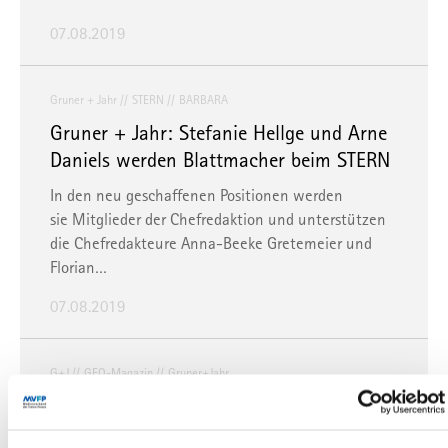
07.08.2019
Gruner + Jahr
STERN
BARBARA
Gruner + Jahr: Stefanie Hellge und Arne
Daniels werden Blattmacher beim STERN
In den neu geschaffenen Positionen werden
sie Mitglieder der Chefredaktion und unterstützen
die Chefredakteure Anna-Beeke Gretemeier und
Florian…
07.08.2019
G+J
GEO-Magazin
Gruner+Jahr
GEO-Reisemagazin: Markus Wolff wird
neuer Redaktionsleiter