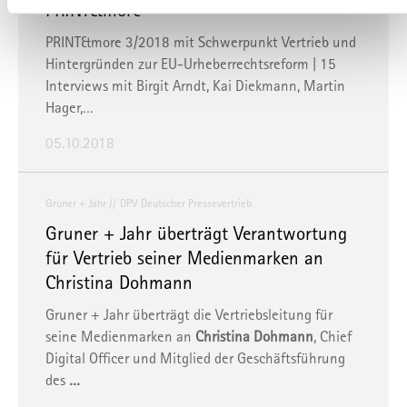
PRINT&more
Kontrolle der Weiterverarbeitung und Übermittlung der Daten
PRINT&more 3/2018 mit Schwerpunkt Vertrieb und
oder Zugriffe auf die Daten durch staatliche Stellen, insb.
Hintergründen zur EU-Urheberrechtsreform | 15
Behörden der USA, zu Kontroll- und Überwachungszwecken
Interviews mit Birgit Arndt, Kai Diekmann, Martin
bedeuten, ohne dass Ihnen Rechtsbehelfe dagegen
Hager,…
zustehen. Unter "
Einstellungen
" können Sie Ihre
Einstellungen ändern oder die Datenverarbeitung ablehnen.
05.10.2018
Sie können Ihre Präferenzen jederzeit anpassen sowie Ihre
Einwilligung widerrufen, indem Sie uns per E-Mail
Gruner + Jahr
DPV Deutscher Pressevertrieb
informieren:
info@mvfp.de
. Weitere Informationen finden
Gruner + Jahr überträgt Verantwortung
Sie in unserer
Datenschutzerklärung
und unserem
für Vertrieb seiner Medienmarken an
Impressum
.
Christina Dohmann
Gruner + Jahr überträgt die Vertriebsleitung für
seine Medienmarken an
Christina Dohmann
, Chief
Digital Officer und Mitglied der Geschäftsführung
des
…