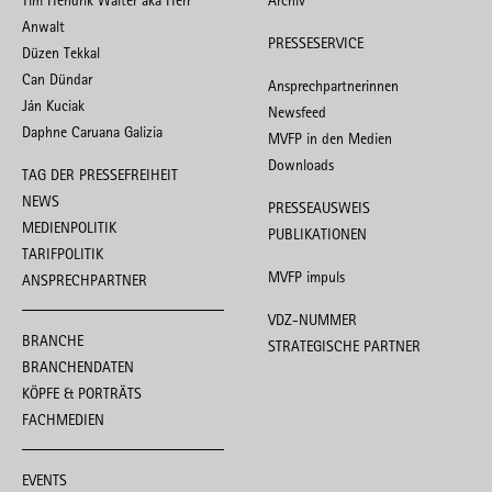
Tim Hendrik Walter aka Herr
Archiv
Anwalt
PRESSESERVICE
Düzen Tekkal
Can Dündar
Ansprechpartnerinnen
Ján Kuciak
Newsfeed
Daphne Caruana Galizia
MVFP in den Medien
Downloads
TAG DER PRESSEFREIHEIT
NEWS
PRESSEAUSWEIS
MEDIENPOLITIK
PUBLIKATIONEN
TARIFPOLITIK
MVFP impuls
ANSPRECHPARTNER
VDZ-NUMMER
BRANCHE
STRATEGISCHE PARTNER
BRANCHENDATEN
KÖPFE & PORTRÄTS
FACHMEDIEN
EVENTS