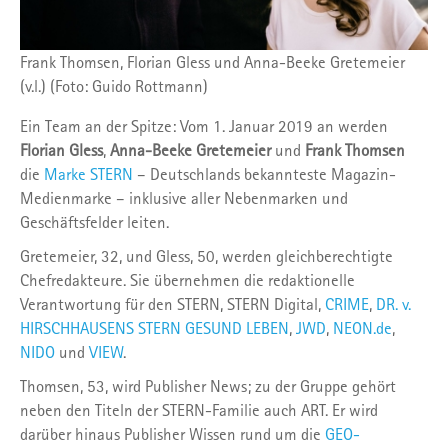
Frank Thomsen, Florian Gless und Anna-Beeke Gretemeier
(v.l.) (Foto: Guido Rottmann)
Ein Team an der Spitze: Vom 1. Januar 2019 an werden
Florian Gless
,
Anna-Beeke Gretemeier
und
Frank Thomsen
die
Marke STERN
– Deutschlands bekannteste Magazin-
Medienmarke – inklusive aller Nebenmarken und
Geschäftsfelder leiten.
Gretemeier, 32, und Gless, 50, werden gleichberechtigte
Chefredakteure. Sie übernehmen die redaktionelle
Verantwortung für den STERN, STERN Digital,
CRIME
,
DR. v.
HIRSCHHAUSENS STERN GESUND LEBEN
,
JWD
,
NEON.de
,
NIDO
und
VIEW
.
Thomsen, 53, wird Publisher News; zu der Gruppe gehört
neben den Titeln der STERN-Familie auch ART. Er wird
darüber hinaus Publisher Wissen rund um die
GEO-