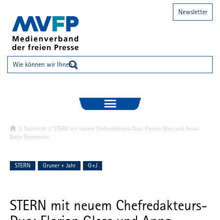
Newsletter
//
Nachricht
// STERN mit neuem Chefredakteurs-Duo: Florian Gless und Anna-
Beeke Gretemeier
STERN
Gruner + Jahr
G+J
STERN mit neuem Chefredakteurs-