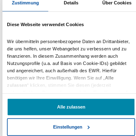
Zustimmung
Details
Über Cookies
GEO-Chefredakteur Christoph Kucklick übernimmt
als Herausgeber
Diese Webseite verwendet Cookies
12.12.2018
Wir übermitteln personenbezogene Daten an Drittanbieter,
STERN
Gruner + Jahr
G+J
die uns helfen, unser Webangebot zu verbessern und zu
Gruner + Jahr: Christian Krug wird
finanzieren. In diesem Zusammenhang werden auch
Chefredakteur Neue Geschäftsfelder
Nutzungsprofile (u.a. auf Basis von Cookie-IDs) gebildet
und angereichert, auch außerhalb des EWR. Hierfür
Für diese Aufgabe verlässt Krug nach knapp
benötigen wir Ihre Einwilligung. Wenn Sie auf „
Alle
viereinhalb Jahren die STERN-Chefredaktion zum 1.
zulassen
“ klicken, stimmen Sie diesen (jederzeit
Januar 2019
widerruflich) zu. Dies umfasst auch Ihre Einwilligung in die
Übermittlung bestimmter personenbezogener Daten in
11.12.2018
Drittländer, u.a. die USA, nach Art. 49(1) (a) DSGVO. Die
Alle zulassen
betreffenden Drittländer, insb. die USA, weisen im Zweifel
nicht das Datenschutzniveau auf, das Sie unter der DSGVO
PRINT&more
Zeitschriften
Urheberrecht
Einstellungen
genießen. Das kann Nachteile wie eine erschwerte
Ein Blick in die Zukunft mit der neuen
Durchsetzung von Betroffenenrechten, eine fehlende