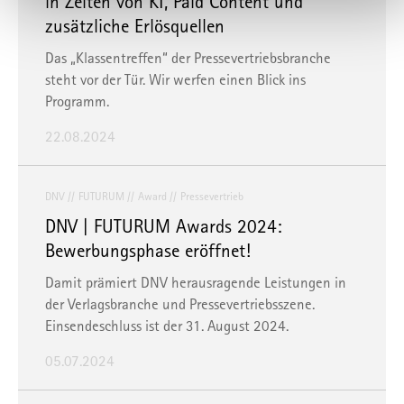
in Zeiten von KI, Paid Content und
oder Zugriffe auf die Daten durch staatliche Stellen, insb.
zusätzliche Erlösquellen
Behörden der USA, zu Kontroll- und Überwachungszwecken
bedeuten, ohne dass Ihnen Rechtsbehelfe dagegen
Das „Klassentreffen“ der Pressevertriebsbranche
zustehen. Unter "
Einstellungen
" können Sie Ihre
steht vor der Tür. Wir werfen einen Blick ins
Einstellungen ändern oder die Datenverarbeitung ablehnen.
Programm.
22.08.2024
Sie können Ihre Präferenzen jederzeit anpassen sowie Ihre
Einwilligung widerrufen, indem Sie uns per E-Mail
informieren:
info@mvfp.de
. Weitere Informationen finden
DNV
FUTURUM
Award
Pressevertrieb
Sie in unserer
Datenschutzerklärung
und unserem
DNV | FUTURUM Awards 2024:
Impressum
.
Bewerbungsphase eröffnet!
Damit prämiert DNV herausragende Leistungen in
der Verlagsbranche und Pressevertriebsszene.
Einsendeschluss ist der 31. August 2024.
05.07.2024