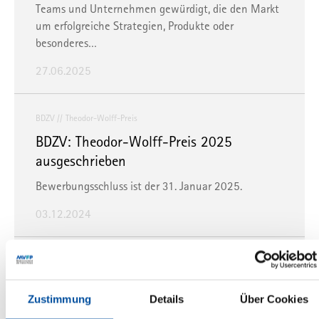
Teams und Unternehmen gewürdigt, die den Markt
um erfolgreiche Strategien, Produkte oder
besonderes…
27.06.2025
BDZV
Theodor-Wolff-Preis
BDZV: Theodor-Wolff-Preis 2025
ausgeschrieben
Bewerbungsschluss ist der 31. Januar 2025.
03.12.2024
DNV
Jubiläum
StephanScherzer
DNV: Grußwort von Stephan Scherzer
Zustimmung
Details
Über Cookies
zum 75. Jubiläum