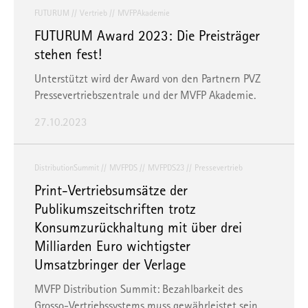
FUTURUM
Vertrieb
MVFPAkademie
FUTURUM Award 2023: Die Preisträger
stehen fest!
Unterstützt wird der Award von den Partnern PVZ
Pressevertriebszentrale und der MVFP Akademie.
27.10.2023
DistributionSummit
MVFPDS
MVFPDS23
Pressevertrieb
Print-Vertriebsumsätze der
Publikumszeitschriften trotz
Konsumzurückhaltung mit über drei
Milliarden Euro wichtigster
Umsatzbringer der Verlage
MVFP Distribution Summit: Bezahlbarkeit des
Grosso-Vertriebssystems muss gewährleistet sein